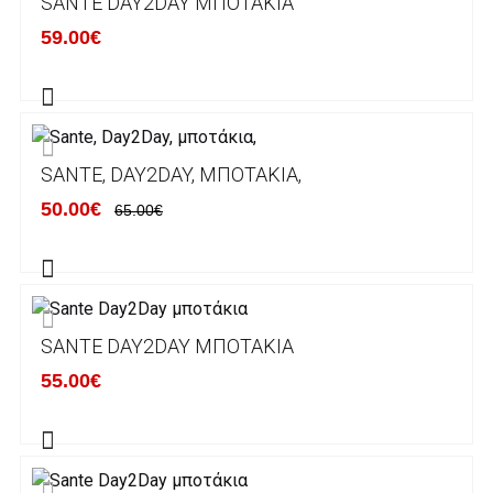
SANTE DAY2DAY ΜΠΟΤΆΚΙΑ
κάποιον απο τους ακόλουθους τραπεζικούς
59.00€
λογαριασμούς:
Alpha bank: GR4001402880288002002005983
ΕΞΟΔΑ ΑΠΟΣΤΟΛΗΣ
SANTE, DAY2DAY, ΜΠΟΤΆΚΙΑ,
ΕΛΛΑΔΑ
50.00€
65.00€
Η αποστολή των παραγγελιών σας
πραγματοποιείται σε όλη την Ελλάδα ΔΩΡΕΑΝ
για αγορές άνω των 50€ και με κόστος
μεταφορικών 2€ για αγορές κάτω των 50€
SANTE DAY2DAY ΜΠΟΤΆΚΙΑ
Τα προϊόντα που παραγγέλνει ο χρήστης μέσω
55.00€
του ηλεκτρονικού καταστήματος lablanca.gr
αποστέλλονται με την ACS Courier.
Εκτός Ελλάδος δεν αποστέλουμε .