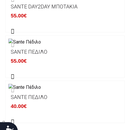
SANTE DAY2DAY ΜΠΟΤΆΚΙΑ
Χρόνος Διεκπεραίωσης Παραγγελιών:
55.00€
Ο χρόνος παράδοσης εκτιμάται σε 1-5
εργάσιμες ημέρες από την ημερομηνία
αναχώρησης της παραγγελίας του πελάτη.
SANTE ΠΈΔΙΛΟ
ΠΟΛΙΤΙΚΗ ΕΠΙΣΤΡΟΦΩΝ
55.00€
Έχετε το δικαίωμα να επιστρέψετε το προιόν
που παραλάβετε εντός δεκατεσσάρων (14)
ημερολογιακών ημερών και να ζητήσετε την
αντικατάστασή του με άλλο μέγεθος ή άλλο
SANTE ΠΈΔΙΛΟ
προιόν.
Βασική προυπόθεση για την επιστροφή του
40.00€
προιόντος είναι να βρίσκεται στην αρχική του
κατάσταση, στην αρχική του συσκευασία και
να μην έχει επέλθει καμία φθορά σε αυτό.
Προσιτότητα