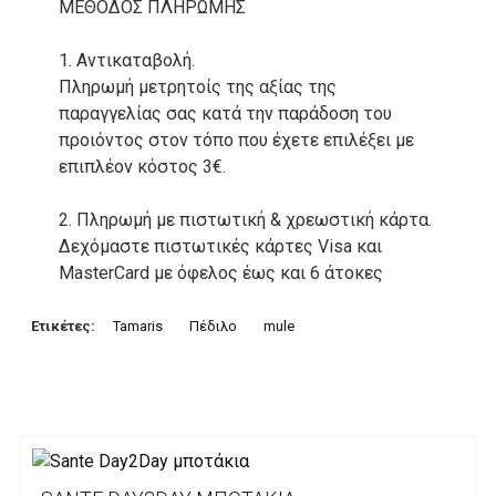
ΜΕΘΟΔΟΣ ΠΛΗΡΩΜΗΣ
1. Αντικαταβολή.
Πληρωμή μετρητοίς της αξίας της
παραγγελίας σας κατά την παράδοση του
προιόντος στον τόπο που έχετε επιλέξει με
επιπλέον κόστος 3€.
2. Πληρωμή με πιστωτική & χρεωστική κάρτα.
Δεχόμαστε πιστωτικές κάρτες Visa και
MasterCard με όφελος έως και 6 άτοκες
δόσεις. Οι συναλλαγές σας στο ηλεκτρονικό
μας κατάστημα πραγρατοποιούνται μέσα από
Ετικέτες:
Tamaris
Πέδιλο
mule
το ανώτατα ασφαλές περιβάλλον συναλλαγών
της Alpha bank .
3. Πληρωμή με κατάθεση σε Τραπεζικό
Λογαριασμό.
Μπορείτε να μεταφέρετε το ποσό οφειλής, σε