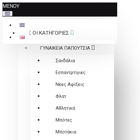
Σημείωση:
ΜΕΝΟΥ
Αυτός
ο
ιστότοπος
ΟΛΕΣ ΟΙ ΚΑΤΗΓΟΡΙΕΣ
περιλαμβάνει
ένα
ΓΥΝΑΙΚΕΙΑ ΠΑΠΟΥΤΣΙΑ
σύστημα
προσβασιμότητας.
Σανδάλια
Εσπαντρτίγιες
Νέες Αφίξεις
Φλατ
Αθλητικά
Μπότες
Μποτάκια