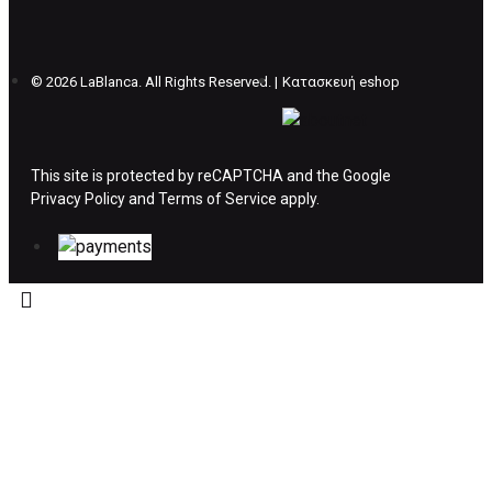
θέλετε να προβείτε σε 2η αλλαγή υπάρχει η
επιβάρυνση των 5€.
©
2026 LaBlanca. All Rights Reserved. |
Κατασκευή eshop
ΔΙΚΑΙΩΜΑ ΥΠΑΝΑΧΩΡΗΣΗΣ-ΕΠΙΣΤΡΟΦΗ
ΧΡΗΜΑΤΩΝ
This site is protected by reCAPTCHA and the Google
Privacy Policy
Η επιστροφή χρημάτων ακολουθείται στις
and
Terms of Service
apply.
παρακάτω περιπτώσεις:
Το προϊόν θα πρέπει να βρίσκεται στην αρχική
του συσκευασία και κατάσταση που είχε κατά
την παραλαβή από τον πελάτη. (όπως είχε
κατά το χρόνο της παράδοσης στον πελάτη)
και να μην έχει υποστεί φθορές ή άλλα
ελαττώματα.
Προϊόντα που στέλνονται χωρίς εξωτερική
συσκευασία που να προστατεύει το επίσημο