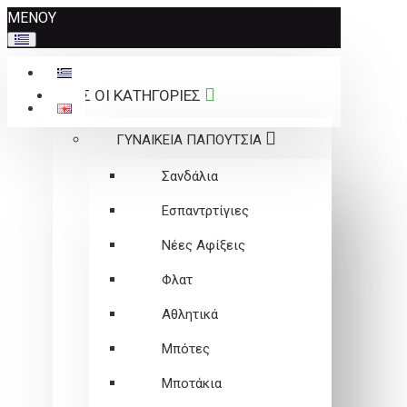
Σημείωση:
ΜΕΝΟΥ
Αυτός
ο
ιστότοπος
ΟΛΕΣ ΟΙ ΚΑΤΗΓΟΡΙΕΣ
περιλαμβάνει
ένα
ΓΥΝΑΙΚΕΙΑ ΠΑΠΟΥΤΣΙΑ
σύστημα
προσβασιμότητας.
Σανδάλια
Εσπαντρτίγιες
Νέες Αφίξεις
Φλατ
Αθλητικά
Μπότες
Μποτάκια