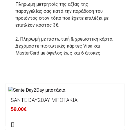
Πληρωμή μετρητοίς της αξίας της
παραγγελίας σας κατά την παράδοση του
προιόντος στον τόπο που έχετε επιλέξει με
επιπλέον κόστος 3€.
2. Πληρωμή με πιστωτική & χρεωστική κάρτα.
Δεχόμαστε πιστωτικές κάρτες Visa και
MasterCard με όφελος έως και 6 άτοκες
δόσεις. Οι συναλλαγές σας στο ηλεκτρονικό
μας κατάστημα πραγρατοποιούνται μέσα από
το ανώτατα ασφαλές περιβάλλον συναλλαγών
της Alpha bank .
3. Πληρωμή με κατάθεση σε Τραπεζικό
SANTE DAY2DAY ΜΠΟΤΆΚΙΑ
Λογαριασμό.
Μπορείτε να μεταφέρετε το ποσό οφειλής, σε
59.00€
κάποιον απο τους ακόλουθους τραπεζικούς
λογαριασμούς: