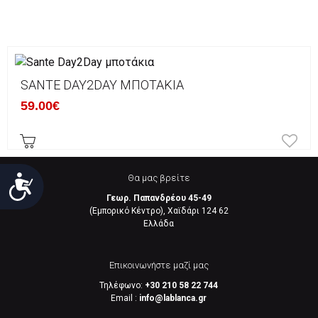
SANTE DAY2DAY ΜΠΟΤΆΚΙΑ
59.00€
Θα μας βρείτε
Προσιτότητα
Γεωρ. Παπανδρέου 45-49
(Εμπορικό Κέντρο), Χαϊδάρι 124 62
Eλλάδα
Επικοινωνήστε μαζί μας
Τηλέφωνο:
+30 210 58 22 744
Email :
info@lablanca.gr