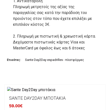
1. Αντικαταβολή.
Πληρωμή μετρητοίς της αξίας της
παραγγελίας σας κατά την παράδοση του
προιόντος στον τόπο που έχετε επιλέξει με
επιπλέον κόστος 3€.
2. Πληρωμή με πιστωτική & χρεωστική κάρτα.
Δεχόμαστε πιστωτικές κάρτες Visa και
MasterCard με όφελος έως και 6 άτοκες
δόσεις. Οι συναλλαγές σας στο ηλεκτρονικό
μας κατάστημα πραγρατοποιούνται μέσα από
Ετικέτες:
Sante Day2Day espadrilles - πλατφόρμες
το ανώτατα ασφαλές περιβάλλον συναλλαγών
της Alpha bank .
3. Πληρωμή με κατάθεση σε Τραπεζικό
Λογαριασμό.
Μπορείτε να μεταφέρετε το ποσό οφειλής, σε
SANTE DAY2DAY ΜΠΟΤΆΚΙΑ
κάποιον απο τους ακόλουθους τραπεζικούς
59.00€
λογαριασμούς: