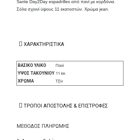
Sante Day2Day espadrilles από πανί με κορδόνια.
Σόλα σχοινί ύψους 11 εκατοστών. Χρώμα jean.
ΧΑΡΑΚΤΗΡΙΣΤΙΚΆ
ΒΑΣΙΚΌ ΥΛΙΚΌ
Πανί
ΎΨΟΣ ΤΑΚΟΥΝΙΟΎ
11 εκ.
ΧΡΏΜΑ
Τζίν
ΤΡΌΠΟΙ ΑΠΟΣΤΟΛΉΣ & ΕΠΙΣΤΡΟΦΈΣ
ΜΕΘΟΔΟΣ ΠΛΗΡΩΜΗΣ