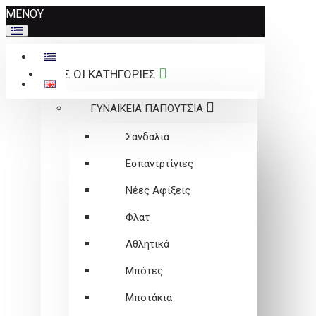
Σημείωση:
ΜΕΝΟΥ
Αυτός
ο
ιστότοπος
ΟΛΕΣ ΟΙ ΚΑΤΗΓΟΡΙΕΣ
περιλαμβάνει
ένα
ΓΥΝΑΙΚΕΙΑ ΠΑΠΟΥΤΣΙΑ
σύστημα
προσβασιμότητας.
Σανδάλια
Εσπαντρτίγιες
Νέες Αφίξεις
Φλατ
Αθλητικά
Μπότες
Μποτάκια