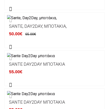
Alpha bank: GR4001402880288002002005983
ΕΞΟΔΑ ΑΠΟΣΤΟΛΗΣ
SANTE, DAY2DAY, ΜΠΟΤΆΚΙΑ,
ΕΛΛΑΔΑ
50.00€
65.00€
Η αποστολή των παραγγελιών σας
πραγματοποιείται σε όλη την Ελλάδα ΔΩΡΕΑΝ
για αγορές άνω των 50€ και με κόστος
μεταφορικών 2€ για αγορές κάτω των 50€
SANTE DAY2DAY ΜΠΟΤΆΚΙΑ
Τα προϊόντα που παραγγέλνει ο χρήστης μέσω
55.00€
του ηλεκτρονικού καταστήματος lablanca.gr
αποστέλλονται με την ACS Courier.
Εκτός Ελλάδος δεν αποστέλουμε .
SANTE DAY2DAY ΜΠΟΤΆΚΙΑ
Χρόνος Διεκπεραίωσης Παραγγελιών: