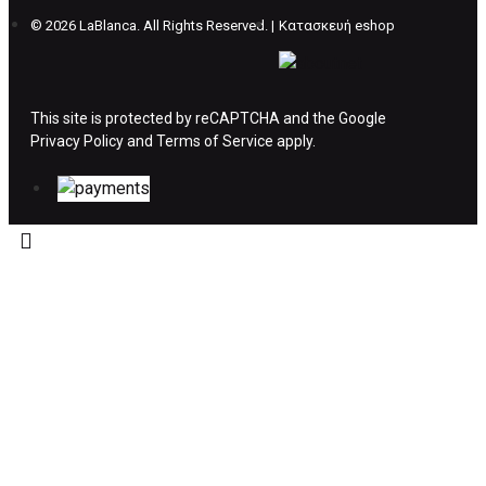
©
2026 LaBlanca. All Rights Reserved. |
Κατασκευή eshop
ΔΙΚΑΙΩΜΑ ΥΠΑΝΑΧΩΡΗΣΗΣ-ΕΠΙΣΤΡΟΦΗ
ΧΡΗΜΑΤΩΝ
This site is protected by reCAPTCHA and the Google
Privacy Policy
Η επιστροφή χρημάτων ακολουθείται στις
and
Terms of Service
apply.
παρακάτω περιπτώσεις:
Το προϊόν θα πρέπει να βρίσκεται στην αρχική
του συσκευασία και κατάσταση που είχε κατά
την παραλαβή από τον πελάτη. (όπως είχε
κατά το χρόνο της παράδοσης στον πελάτη)
και να μην έχει υποστεί φθορές ή άλλα
ελαττώματα.
Προϊόντα που στέλνονται χωρίς εξωτερική
συσκευασία που να προστατεύει το επίσημο
κουτί του προϊόντος αλλά και το ίδιο το
προϊόν, δεν θα γίνονται δεκτά από την εταιρία