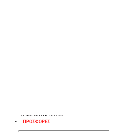
Λίστα Επιθυμιών
ΠΕΡΙΓΡΑΦΉ
Sante Day2Day πλατφόρμα σαμπό από σατέν ύφασμα. 
Χρώμα μώβ.
ΧΑΡΑΚΤΗΡΙΣΤΙΚΆ
ΠΡΟΣΦΟΡΕΣ