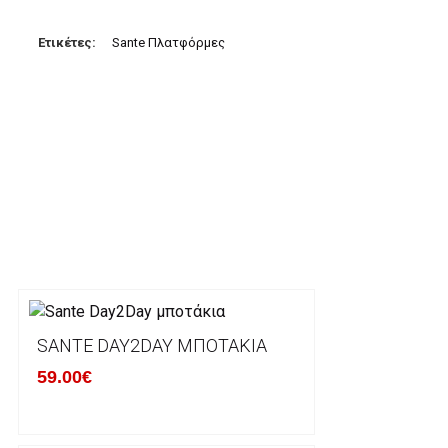
3. Πληρωμή με κατάθεση σε Τραπεζικό Λογαριασμό.
Μπορείτε να μεταφέρετε το ποσό οφειλής, σε κάπο
Ετικέτες:
Sante Πλατφόρμες
τραπεζικούς λογαριασμούς:
Alpha bank: GR4001402880288002002005983
ΕΞΟΔΑ ΑΠΟΣΤΟΛΗΣ
ΕΛΛΑΔΑ
Η αποστολή των παραγγελιών σας πραγματοποιείτα
για αγορές άνω των 50€ και με κόστος μεταφορικών
Τα προϊόντα που παραγγέλνει ο χρήστης μέσω του 
lablanca.gr αποστέλλονται με την ACS Courier.
SANTE DAY2DAY ΜΠΟΤΆΚΙΑ
59.00€
Εκτός Ελλάδος δεν αποστέλουμε .
Χρόνος Διεκπεραίωσης Παραγγελιών: