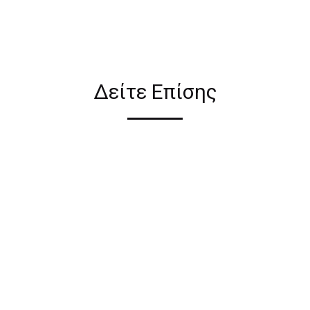
ιον απο τους ακόλουθους
Δείτε Επίσης
ι σε όλη την Ελλάδα ΔΩΡΕΑΝ
 2€ για αγορές κάτω των 50€
ηλεκτρονικού καταστήματος