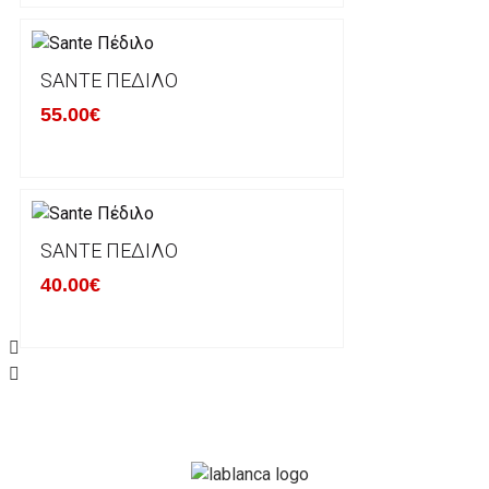
Σε περίπτωση που επιλέξετε να σας αποσταλεί νέο
μπορείτε να επικοινωνήσετε μαζί μας για την πραγμ
Επιστρέφετε το προϊόν με τηv ACS Courier με δικά μ
SANTE ΠΈΔΙΛΟ
παραλάβουμε το δέμα σας, αποστέλλεται η αλλαγή σα
55.00€
περίπτωπη που θέλετε να προβείτε σε 2η αλλαγή υπ
ΔΙΚΑΙΩΜΑ ΥΠΑΝΑΧΩΡΗΣΗΣ-ΕΠΙΣΤΡΟΦΗ ΧΡΗΜΑΤΩ
Η επιστροφή χρημάτων ακολουθείται στις παρακάτ
SANTE ΠΈΔΙΛΟ
40.00€
Το προϊόν θα πρέπει να βρίσκεται στην αρχική του 
είχε κατά την παραλαβή από τον πελάτη. (όπως είχ
στον πελάτη) και να μην έχει υποστεί φθορές ή άλλ
Προϊόντα που στέλνονται χωρίς εξωτερική συσκευα
επίσημο κουτί του προϊόντος αλλά και το ίδιο το πρ
την εταιρία μας και θα επιστρέφονται πίσω στον πε