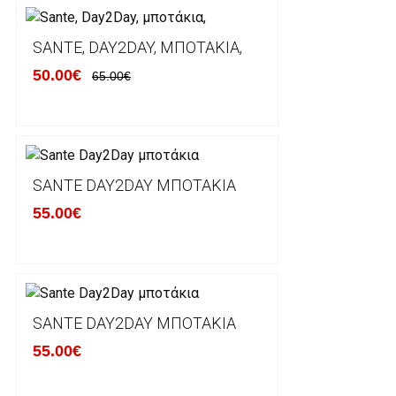
Ο χρόνος παράδοσης εκτιμάται σε 1-5 εργάσιμες ημ
αναχώρησης της παραγγελίας του πελάτη.
SANTE, DAY2DAY, ΜΠΟΤΆΚΙΑ,
50.00€
65.00€
ΠΟΛΙΤΙΚΗ ΕΠΙΣΤΡΟΦΩΝ
Έχετε το δικαίωμα να επιστρέψετε το προιόν που π
δεκατεσσάρων (14) ημερολογιακών ημερών και να ζ
SANTE DAY2DAY ΜΠΟΤΆΚΙΑ
του με άλλο μέγεθος ή άλλο προιόν.
55.00€
Βασική προυπόθεση για την επιστροφή του προιόντος
αρχική του κατάσταση, στην αρχική του συσκευασία κ
φθορά σε αυτό. Προϊόντα που στέλνονται χωρίς εξω
προστατεύει το επίσημο κουτί του προϊόντος αλλά κα
γίνονται δεκτά από την εταιρία μας και θα επιστρέ
Επίσης, πρέπει να υπάρχει και η απόδειξη λιανικής 
SANTE DAY2DAY ΜΠΟΤΆΚΙΑ
55.00€
Οι αλλαγές γίνονται πάντα με βάση τις τρέχουσες τι