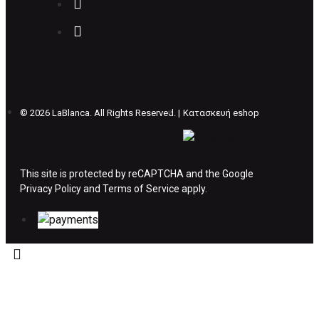
Επιστρέφετε το προϊόν με τηv ACS Courier με
δικά μας έξοδα και μόλις παραλάβουμε το
δέμα σας, αποστέλλεται η αλλαγή σας με
επιπλέον κόστος 4€ . Σε περίπτωπη που
θέλετε να προβείτε σε 2η αλλαγή υπάρχει η
επιβάρυνση των 5€.
©
2026 LaBlanca. All Rights Reserved. |
Κατασκευή eshop
ΔΙΚΑΙΩΜΑ ΥΠΑΝΑΧΩΡΗΣΗΣ-ΕΠΙΣΤΡΟΦΗ
ΧΡΗΜΑΤΩΝ
This site is protected by reCAPTCHA and the Google
Privacy Policy
Η επιστροφή χρημάτων ακολουθείται στις
and
Terms of Service
apply.
παρακάτω περιπτώσεις:
Το προϊόν θα πρέπει να βρίσκεται στην αρχική
του συσκευασία και κατάσταση που είχε κατά
την παραλαβή από τον πελάτη. (όπως είχε
κατά το χρόνο της παράδοσης στον πελάτη)
και να μην έχει υποστεί φθορές ή άλλα