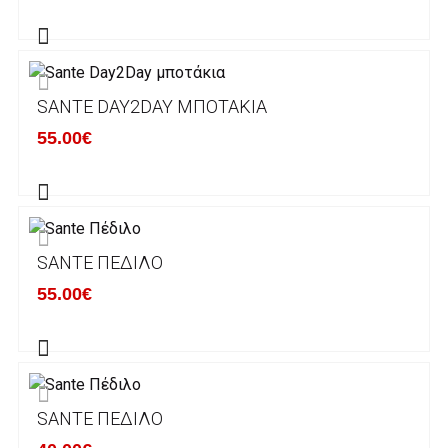
αποστέλλονται με την ACS Courier.
Εκτός Ελλάδος δεν αποστέλουμε .
SANTE DAY2DAY ΜΠΟΤΆΚΙΑ
Χρόνος Διεκπεραίωσης Παραγγελιών:
55.00€
Ο χρόνος παράδοσης εκτιμάται σε 1-5
εργάσιμες ημέρες από την ημερομηνία
αναχώρησης της παραγγελίας του πελάτη.
SANTE ΠΈΔΙΛΟ
ΠΟΛΙΤΙΚΗ ΕΠΙΣΤΡΟΦΩΝ
55.00€
Έχετε το δικαίωμα να επιστρέψετε το προιόν
που παραλάβετε εντός δεκατεσσάρων (14)
ημερολογιακών ημερών και να ζητήσετε την
αντικατάστασή του με άλλο μέγεθος ή άλλο
SANTE ΠΈΔΙΛΟ
προιόν.
Βασική προυπόθεση για την επιστροφή του