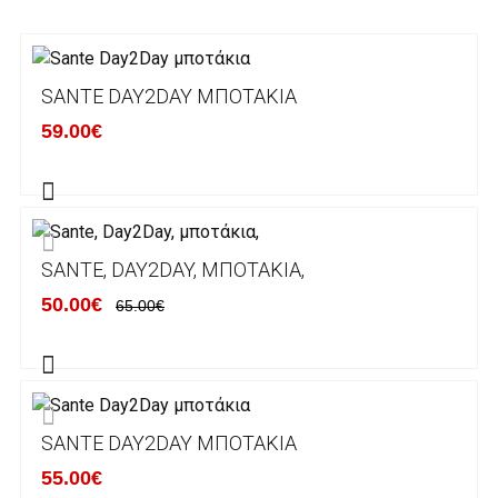
3. Πληρωμή με κατάθεση σε Τραπεζικό
Λογαριασμό.
Μπορείτε να μεταφέρετε το ποσό οφειλής, σε
SANTE DAY2DAY ΜΠΟΤΆΚΙΑ
κάποιον απο τους ακόλουθους τραπεζικούς
59.00€
λογαριασμούς:
Alpha bank: GR4001402880288002002005983
ΕΞΟΔΑ ΑΠΟΣΤΟΛΗΣ
SANTE, DAY2DAY, ΜΠΟΤΆΚΙΑ,
ΕΛΛΑΔΑ
50.00€
65.00€
Η αποστολή των παραγγελιών σας
πραγματοποιείται σε όλη την Ελλάδα ΔΩΡΕΑΝ
για αγορές άνω των 50€ και με κόστος
μεταφορικών 2€ για αγορές κάτω των 50€
SANTE DAY2DAY ΜΠΟΤΆΚΙΑ
Τα προϊόντα που παραγγέλνει ο χρήστης μέσω
55.00€
του ηλεκτρονικού καταστήματος lablanca.gr