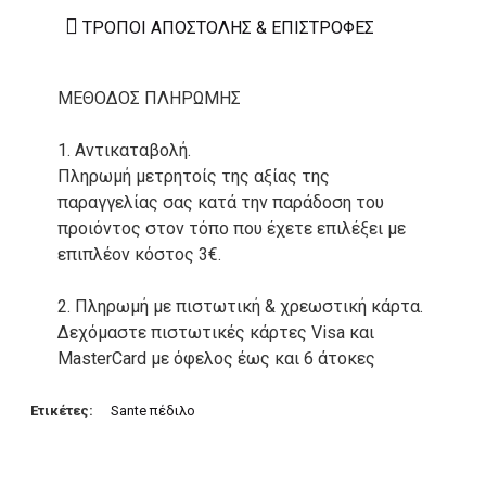
ΤΡΌΠΟΙ ΑΠΟΣΤΟΛΉΣ & ΕΠΙΣΤΡΟΦΈΣ
ΜΕΘΟΔΟΣ ΠΛΗΡΩΜΗΣ
1. Αντικαταβολή.
Πληρωμή μετρητοίς της αξίας της
παραγγελίας σας κατά την παράδοση του
προιόντος στον τόπο που έχετε επιλέξει με
επιπλέον κόστος 3€.
2. Πληρωμή με πιστωτική & χρεωστική κάρτα.
Δεχόμαστε πιστωτικές κάρτες Visa και
MasterCard με όφελος έως και 6 άτοκες
δόσεις. Οι συναλλαγές σας στο ηλεκτρονικό
μας κατάστημα πραγρατοποιούνται μέσα από
Ετικέτες:
Sante πέδιλο
το ανώτατα ασφαλές περιβάλλον συναλλαγών
της Alpha bank .