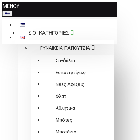
Σημείωση:
ΜΕΝΟΥ
Αυτός
ο
ιστότοπος
ΟΛΕΣ ΟΙ ΚΑΤΗΓΟΡΙΕΣ
περιλαμβάνει
ένα
ΓΥΝΑΙΚΕΙΑ ΠΑΠΟΥΤΣΙΑ
σύστημα
προσβασιμότητας.
Σανδάλια
Εσπαντρτίγιες
Νέες Αφίξεις
Φλατ
Αθλητικά
Μπότες
Μποτάκια