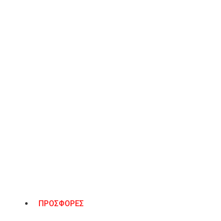
ΠΡΟΣΘΉΚΗ ΣΤΟ ΚΑΛΆΘΙ
Λίστα Επιθυμιών
ΠΕΡΙΓΡΑΦΉ
Sante πέδιλο από σατέν. Ύψος τακουνιού 10 εκατοστά. Πατά
ΠΡΟΣΦΟΡΕΣ