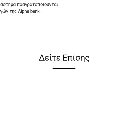
ατάστημα πραγρατοποιούνται
ών της Alpha bank .
ιον απο τους ακόλουθους
Δείτε Επίσης
ι σε όλη την Ελλάδα ΔΩΡΕΑΝ
 2€ για αγορές κάτω των 50€
ηλεκτρονικού καταστήματος