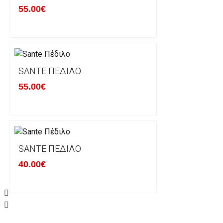
55.00€
Οι αλλαγές γίνονται πάντα με βάση τις τρέχουσες τι
Σε περίπτωση που επιλέξετε να σας αποσταλεί νέο
μπορείτε να επικοινωνήσετε μαζί μας για την πραγμ
Επιστρέφετε το προϊόν με τηv ACS Courier με δικά μ
SANTE ΠΈΔΙΛΟ
παραλάβουμε το δέμα σας, αποστέλλεται η αλλαγή σα
55.00€
περίπτωπη που θέλετε να προβείτε σε 2η αλλαγή υπ
ΔΙΚΑΙΩΜΑ ΥΠΑΝΑΧΩΡΗΣΗΣ-ΕΠΙΣΤΡΟΦΗ ΧΡΗΜΑΤΩ
Η επιστροφή χρημάτων ακολουθείται στις παρακάτ
SANTE ΠΈΔΙΛΟ
40.00€
Το προϊόν θα πρέπει να βρίσκεται στην αρχική του 
είχε κατά την παραλαβή από τον πελάτη. (όπως είχ
στον πελάτη) και να μην έχει υποστεί φθορές ή άλλ
Προϊόντα που στέλνονται χωρίς εξωτερική συσκευα