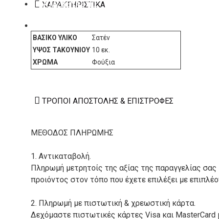
ΚΑΤΑΣΚΕΥΑΣΤΕΣ
ΧΑΡΑΚΤΗΡΙΣΤΙΚΆ
ΕΠΙΚΟΙΝΩΝΙΑ
ΒΑΣΙΚΌ ΥΛΙΚΌ
Σατέν
ΎΨΟΣ ΤΑΚΟΥΝΙΟΎ
10 εκ.
ΧΡΏΜΑ
Φούξια
ΤΡΌΠΟΙ ΑΠΟΣΤΟΛΉΣ & ΕΠΙΣΤΡΟΦΈΣ
ΜΕΘΟΔΟΣ ΠΛΗΡΩΜΗΣ
1. Αντικαταβολή.
Πληρωμή μετρητοίς της αξίας της παραγγελίας σας
προιόντος στον τόπο που έχετε επιλέξει με επιπλέ
2. Πληρωμή με πιστωτική & χρεωστική κάρτα.
Δεχόμαστε πιστωτικές κάρτες Visa και MasterCard 