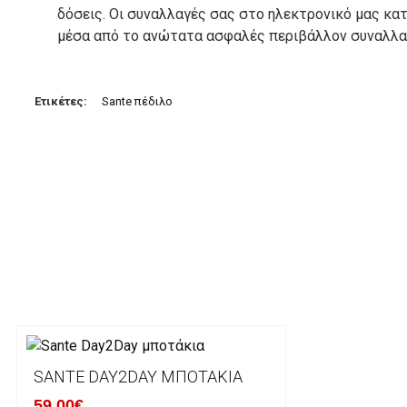
δόσεις. Οι συναλλαγές σας στο ηλεκτρονικό μας κ
μέσα από το ανώτατα ασφαλές περιβάλλον συναλλαγ
3. Πληρωμή με κατάθεση σε Τραπεζικό Λογαριασμό.
Μπορείτε να μεταφέρετε το ποσό οφειλής, σε κάπο
Ετικέτες:
Sante πέδιλο
τραπεζικούς λογαριασμούς:
Alpha bank: GR4001402880288002002005983
ΕΞΟΔΑ ΑΠΟΣΤΟΛΗΣ
ΕΛΛΑΔΑ
Η αποστολή των παραγγελιών σας πραγματοποιείτα
για αγορές άνω των 50€ και με κόστος μεταφορικών
Τα προϊόντα που παραγγέλνει ο χρήστης μέσω του 
lablanca.gr αποστέλλονται με την ACS Courier.
SANTE DAY2DAY ΜΠΟΤΆΚΙΑ
59.00€
Εκτός Ελλάδος δεν αποστέλουμε .