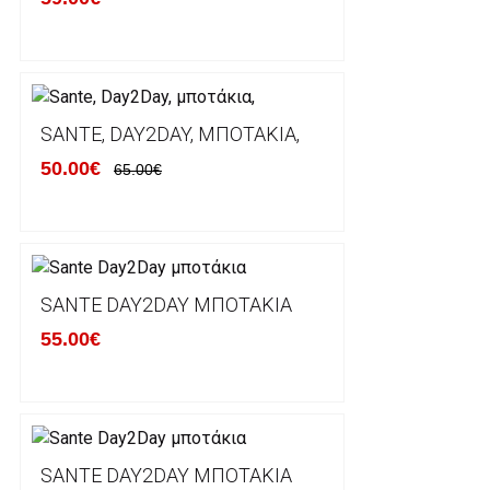
Χρόνος Διεκπεραίωσης Παραγγελιών:
Ο χρόνος παράδοσης εκτιμάται σε 1-5 εργάσιμες ημ
αναχώρησης της παραγγελίας του πελάτη.
SANTE, DAY2DAY, ΜΠΟΤΆΚΙΑ,
50.00€
65.00€
ΠΟΛΙΤΙΚΗ ΕΠΙΣΤΡΟΦΩΝ
Έχετε το δικαίωμα να επιστρέψετε το προιόν που π
δεκατεσσάρων (14) ημερολογιακών ημερών και να ζ
SANTE DAY2DAY ΜΠΟΤΆΚΙΑ
του με άλλο μέγεθος ή άλλο προιόν.
55.00€
Βασική προυπόθεση για την επιστροφή του προιόντος
αρχική του κατάσταση, στην αρχική του συσκευασία κ
φθορά σε αυτό. Προϊόντα που στέλνονται χωρίς εξω
προστατεύει το επίσημο κουτί του προϊόντος αλλά κα
γίνονται δεκτά από την εταιρία μας και θα επιστρέ
Επίσης, πρέπει να υπάρχει και η απόδειξη λιανικής 
SANTE DAY2DAY ΜΠΟΤΆΚΙΑ