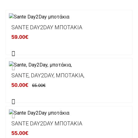
3. Πληρωμή με κατάθεση σε Τραπεζικό
Λογαριασμό.
Μπορείτε να μεταφέρετε το ποσό οφειλής, σε
SANTE DAY2DAY ΜΠΟΤΆΚΙΑ
κάποιον απο τους ακόλουθους τραπεζικούς
59.00€
λογαριασμούς:
Alpha bank: GR4001402880288002002005983
ΕΞΟΔΑ ΑΠΟΣΤΟΛΗΣ
SANTE, DAY2DAY, ΜΠΟΤΆΚΙΑ,
ΕΛΛΑΔΑ
50.00€
65.00€
Η αποστολή των παραγγελιών σας
πραγματοποιείται σε όλη την Ελλάδα ΔΩΡΕΑΝ
για αγορές άνω των 50€ και με κόστος
μεταφορικών 2€ για αγορές κάτω των 50€
SANTE DAY2DAY ΜΠΟΤΆΚΙΑ
Τα προϊόντα που παραγγέλνει ο χρήστης μέσω
55.00€
του ηλεκτρονικού καταστήματος lablanca.gr