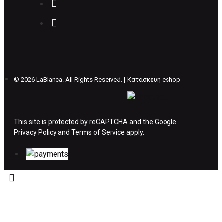
Επιστρέφετε το προϊόν με τηv ACS Courier με
δικά μας έξοδα και μόλις παραλάβουμε το
δέμα σας, αποστέλλεται η αλλαγή σας με
επιπλέον κόστος 4€ . Σε περίπτωπη που
θέλετε να προβείτε σε 2η αλλαγή υπάρχει η
επιβάρυνση των 5€.
©
2026 LaBlanca. All Rights Reserved. |
Κατασκευή eshop
ΔΙΚΑΙΩΜΑ ΥΠΑΝΑΧΩΡΗΣΗΣ-ΕΠΙΣΤΡΟΦΗ
ΧΡΗΜΑΤΩΝ
This site is protected by reCAPTCHA and the Google
Privacy Policy
Η επιστροφή χρημάτων ακολουθείται στις
and
Terms of Service
apply.
παρακάτω περιπτώσεις:
Το προϊόν θα πρέπει να βρίσκεται στην αρχική
του συσκευασία και κατάσταση που είχε κατά
την παραλαβή από τον πελάτη. (όπως είχε
κατά το χρόνο της παράδοσης στον πελάτη)
και να μην έχει υποστεί φθορές ή άλλα