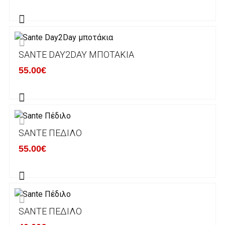
αποστέλλονται με την ACS Courier.
Εκτός Ελλάδος δεν αποστέλουμε .
SANTE DAY2DAY ΜΠΟΤΆΚΙΑ
Χρόνος Διεκπεραίωσης Παραγγελιών:
55.00€
Ο χρόνος παράδοσης εκτιμάται σε 1-5
εργάσιμες ημέρες από την ημερομηνία
αναχώρησης της παραγγελίας του πελάτη.
SANTE ΠΈΔΙΛΟ
ΠΟΛΙΤΙΚΗ ΕΠΙΣΤΡΟΦΩΝ
55.00€
Έχετε το δικαίωμα να επιστρέψετε το προιόν
που παραλάβετε εντός δεκατεσσάρων (14)
ημερολογιακών ημερών και να ζητήσετε την
αντικατάστασή του με άλλο μέγεθος ή άλλο
SANTE ΠΈΔΙΛΟ
προιόν.
Βασική προυπόθεση για την επιστροφή του