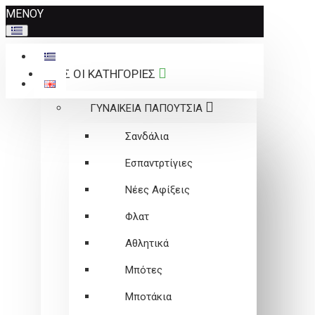
Σημείωση:
ΜΕΝΟΥ
Αυτός
ο
ιστότοπος
ΟΛΕΣ ΟΙ ΚΑΤΗΓΟΡΙΕΣ
περιλαμβάνει
ένα
ΓΥΝΑΙΚΕΙΑ ΠΑΠΟΥΤΣΙΑ
σύστημα
προσβασιμότητας.
Σανδάλια
Εσπαντρτίγιες
Νέες Αφίξεις
Φλατ
Αθλητικά
Μπότες
Μποτάκια