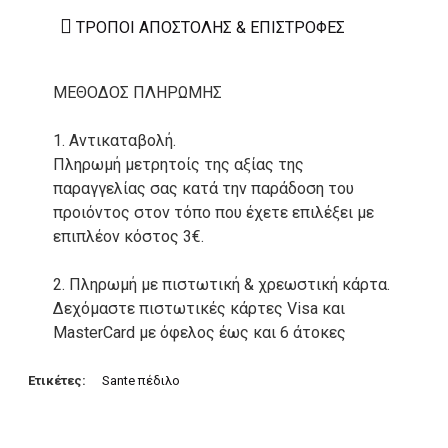
ΤΡΌΠΟΙ ΑΠΟΣΤΟΛΉΣ & ΕΠΙΣΤΡΟΦΈΣ
ΜΕΘΟΔΟΣ ΠΛΗΡΩΜΗΣ
1. Αντικαταβολή.
Πληρωμή μετρητοίς της αξίας της
παραγγελίας σας κατά την παράδοση του
προιόντος στον τόπο που έχετε επιλέξει με
επιπλέον κόστος 3€.
2. Πληρωμή με πιστωτική & χρεωστική κάρτα.
Δεχόμαστε πιστωτικές κάρτες Visa και
MasterCard με όφελος έως και 6 άτοκες
δόσεις. Οι συναλλαγές σας στο ηλεκτρονικό
μας κατάστημα πραγρατοποιούνται μέσα από
Ετικέτες:
Sante πέδιλο
το ανώτατα ασφαλές περιβάλλον συναλλαγών
της Alpha bank .