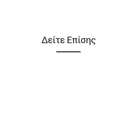
ιον απο τους ακόλουθους
Δείτε Επίσης
ι σε όλη την Ελλάδα ΔΩΡΕΑΝ
 2€ για αγορές κάτω των 50€
ηλεκτρονικού καταστήματος