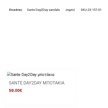
3. Πληρωμή με κατάθεση σε Τραπεζικό Λογαριασμό.
Μπορείτε να μεταφέρετε το ποσό οφειλής, σε κάπο
Ετικέτες:
Sante Day2Day sandals
σαμπό
SKU-23-157-01
τραπεζικούς λογαριασμούς:
Alpha bank: GR4001402880288002002005983
ΕΞΟΔΑ ΑΠΟΣΤΟΛΗΣ
ΕΛΛΑΔΑ
Η αποστολή των παραγγελιών σας πραγματοποιείτα
για αγορές άνω των 50€ και με κόστος μεταφορικών
Τα προϊόντα που παραγγέλνει ο χρήστης μέσω του 
lablanca.gr αποστέλλονται με την ACS Courier.
SANTE DAY2DAY ΜΠΟΤΆΚΙΑ
59.00€
Εκτός Ελλάδος δεν αποστέλουμε .
Χρόνος Διεκπεραίωσης Παραγγελιών: