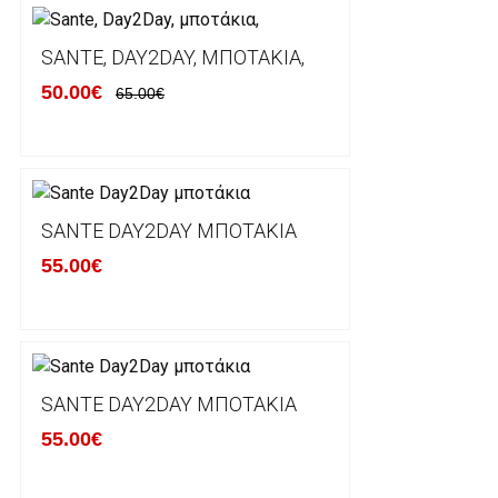
Ο χρόνος παράδοσης εκτιμάται σε 1-5 εργάσιμες ημ
αναχώρησης της παραγγελίας του πελάτη.
SANTE, DAY2DAY, ΜΠΟΤΆΚΙΑ,
50.00€
65.00€
ΠΟΛΙΤΙΚΗ ΕΠΙΣΤΡΟΦΩΝ
Έχετε το δικαίωμα να επιστρέψετε το προιόν που π
δεκατεσσάρων (14) ημερολογιακών ημερών και να ζ
SANTE DAY2DAY ΜΠΟΤΆΚΙΑ
του με άλλο μέγεθος ή άλλο προιόν.
55.00€
Βασική προυπόθεση για την επιστροφή του προιόντος
αρχική του κατάσταση, στην αρχική του συσκευασία κ
φθορά σε αυτό. Προϊόντα που στέλνονται χωρίς εξω
προστατεύει το επίσημο κουτί του προϊόντος αλλά κα
γίνονται δεκτά από την εταιρία μας και θα επιστρέ
Επίσης, πρέπει να υπάρχει και η απόδειξη λιανικής 
SANTE DAY2DAY ΜΠΟΤΆΚΙΑ
55.00€
Οι αλλαγές γίνονται πάντα με βάση τις τρέχουσες τι