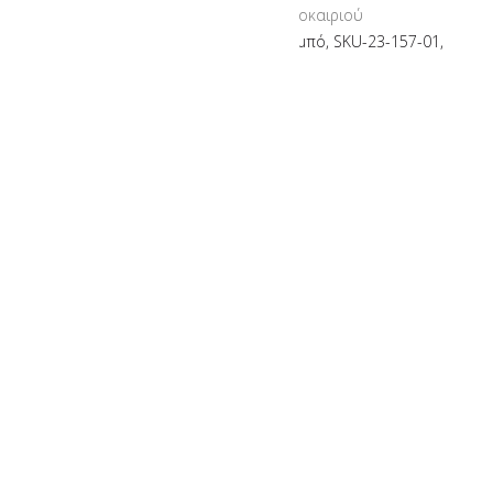
Προσφορές Καλοκαιριού
Sante Day2Day sandals, σαμπό, SKU-23-157-01,