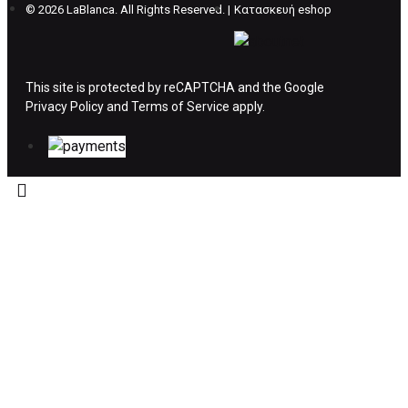
©
2026 LaBlanca. All Rights Reserved. |
Κατασκευή eshop
ΔΙΚΑΙΩΜΑ ΥΠΑΝΑΧΩΡΗΣΗΣ-ΕΠΙΣΤΡΟΦΗ
ΧΡΗΜΑΤΩΝ
This site is protected by reCAPTCHA and the Google
Privacy Policy
Η επιστροφή χρημάτων ακολουθείται στις
and
Terms of Service
apply.
παρακάτω περιπτώσεις:
Το προϊόν θα πρέπει να βρίσκεται στην αρχική
του συσκευασία και κατάσταση που είχε κατά
την παραλαβή από τον πελάτη. (όπως είχε
κατά το χρόνο της παράδοσης στον πελάτη)
και να μην έχει υποστεί φθορές ή άλλα
ελαττώματα.
Προϊόντα που στέλνονται χωρίς εξωτερική
συσκευασία που να προστατεύει το επίσημο
κουτί του προϊόντος αλλά και το ίδιο το
προϊόν, δεν θα γίνονται δεκτά από την εταιρία