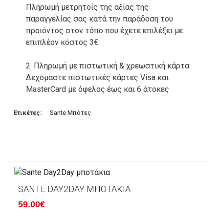
Πληρωμή μετρητοίς της αξίας της
παραγγελίας σας κατά την παράδοση του
προιόντος στον τόπο που έχετε επιλέξει με
επιπλέον κόστος 3€.
2. Πληρωμή με πιστωτική & χρεωστική κάρτα.
Δεχόμαστε πιστωτικές κάρτες Visa και
MasterCard με όφελος έως και 6 άτοκες
δόσεις. Οι συναλλαγές σας στο ηλεκτρονικό
μας κατάστημα πραγρατοποιούνται μέσα από
Ετικέτες:
Sante Μπότες
το ανώτατα ασφαλές περιβάλλον συναλλαγών
της Alpha bank .
3. Πληρωμή με κατάθεση σε Τραπεζικό
Λογαριασμό.
Μπορείτε να μεταφέρετε το ποσό οφειλής, σε
SANTE DAY2DAY ΜΠΟΤΆΚΙΑ
κάποιον απο τους ακόλουθους τραπεζικούς
59.00€
λογαριασμούς: