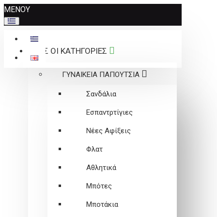
Σημείωση:
ΜΕΝΟΥ
Αυτός
ο
ιστότοπος
ΟΛΕΣ ΟΙ ΚΑΤΗΓΟΡΙΕΣ
περιλαμβάνει
ένα
ΓΥΝΑΙΚΕΙΑ ΠΑΠΟΥΤΣΙΑ
σύστημα
προσβασιμότητας.
Σανδάλια
Εσπαντρτίγιες
Νέες Αφίξεις
Φλατ
Αθλητικά
Μπότες
Μποτάκια