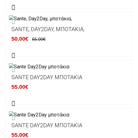
Alpha bank: GR4001402880288002002005983
ΕΞΟΔΑ ΑΠΟΣΤΟΛΗΣ
SANTE, DAY2DAY, ΜΠΟΤΆΚΙΑ,
ΕΛΛΑΔΑ
50.00€
65.00€
Η αποστολή των παραγγελιών σας
πραγματοποιείται σε όλη την Ελλάδα ΔΩΡΕΑΝ
για αγορές άνω των 50€ και με κόστος
μεταφορικών 2€ για αγορές κάτω των 50€
SANTE DAY2DAY ΜΠΟΤΆΚΙΑ
Τα προϊόντα που παραγγέλνει ο χρήστης μέσω
55.00€
του ηλεκτρονικού καταστήματος lablanca.gr
αποστέλλονται με την ACS Courier.
Εκτός Ελλάδος δεν αποστέλουμε .
SANTE DAY2DAY ΜΠΟΤΆΚΙΑ
Χρόνος Διεκπεραίωσης Παραγγελιών:
55.00€