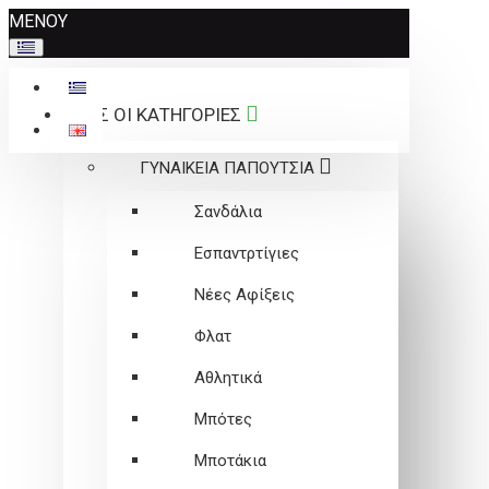
Σημείωση:
ΜΕΝΟΥ
Αυτός
ο
ιστότοπος
ΟΛΕΣ ΟΙ ΚΑΤΗΓΟΡΙΕΣ
περιλαμβάνει
ένα
ΓΥΝΑΙΚΕΙΑ ΠΑΠΟΥΤΣΙΑ
σύστημα
προσβασιμότητας.
Σανδάλια
Εσπαντρτίγιες
Νέες Αφίξεις
Φλατ
Αθλητικά
Μπότες
Μποτάκια