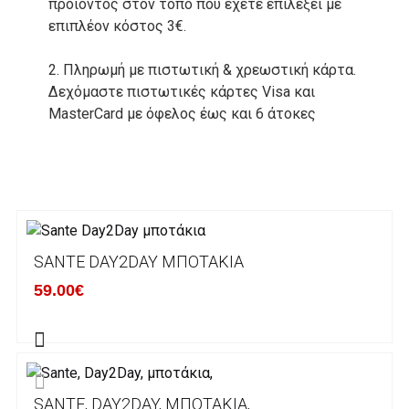
προιόντος στον τόπο που έχετε επιλέξει με
επιπλέον κόστος 3€.
2. Πληρωμή με πιστωτική & χρεωστική κάρτα.
Δεχόμαστε πιστωτικές κάρτες Visa και
MasterCard με όφελος έως και 6 άτοκες
δόσεις. Οι συναλλαγές σας στο ηλεκτρονικό
μας κατάστημα πραγρατοποιούνται μέσα από
το ανώτατα ασφαλές περιβάλλον συναλλαγών
της Alpha bank .
3. Πληρωμή με κατάθεση σε Τραπεζικό
SANTE DAY2DAY ΜΠΟΤΆΚΙΑ
Λογαριασμό.
Μπορείτε να μεταφέρετε το ποσό οφειλής, σε
59.00€
κάποιον απο τους ακόλουθους τραπεζικούς
λογαριασμούς:
Alpha bank: GR4001402880288002002005983
SANTE, DAY2DAY, ΜΠΟΤΆΚΙΑ,