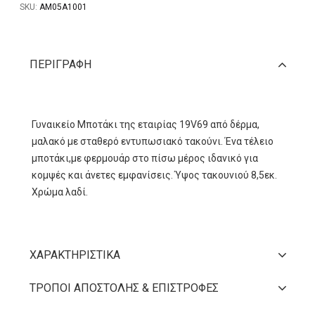
SKU:
AM05A1001
ΠΕΡΙΓΡΑΦΉ
Γυναικείο Μποτάκι της εταιρίας 19V69 από δέρμα,
μαλακό με σταθερό εντυπωσιακό τακούνι. Ένα τέλειο
μποτάκι,με φερμουάρ στο πίσω μέρος ιδανικό για
κομψές και άνετες εμφανίσεις. Ύψος τακουνιού 8,5εκ.
Χρώμα λαδί.
ΧΑΡΑΚΤΗΡΙΣΤΙΚΆ
ΤΡΌΠΟΙ ΑΠΟΣΤΟΛΉΣ & ΕΠΙΣΤΡΟΦΈΣ