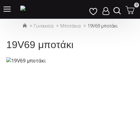
Σημείωση:
0
Αυτός
ο
Γυναικεία
Μποτάκια
19V69 μποτάκι
ιστότοπος
περιλαμβάνει
ένα
19V69 μποτάκι
σύστημα
προσβασιμότητας.