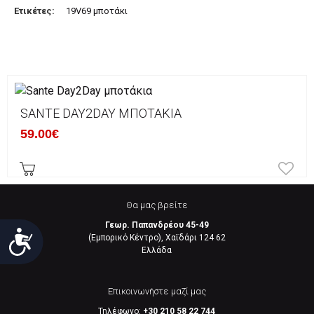
Ετικέτες:
19V69 μποτάκι
SANTE DAY2DAY ΜΠΟΤΆΚΙΑ
59.00€
Θα μας βρείτε
Γεωρ. Παπανδρέου 45-49
Προσιτότητα
(Εμπορικό Κέντρο), Χαϊδάρι 124 62
Eλλάδα
Επικοινωνήστε μαζί μας
Τηλέφωνο:
+30 210 58 22 744