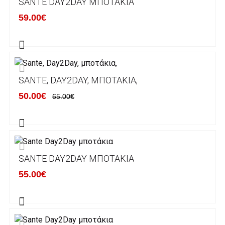
SANTE DAY2DAY ΜΠΟΤΆΚΙΑ
κάποιον απο τους ακόλουθους τραπεζικούς
59.00€
λογαριασμούς:
Alpha bank: GR4001402880288002002005983
ΕΞΟΔΑ ΑΠΟΣΤΟΛΗΣ
SANTE, DAY2DAY, ΜΠΟΤΆΚΙΑ,
ΕΛΛΑΔΑ
50.00€
65.00€
Η αποστολή των παραγγελιών σας
πραγματοποιείται σε όλη την Ελλάδα ΔΩΡΕΑΝ
για αγορές άνω των 50€ και με κόστος
μεταφορικών 2€ για αγορές κάτω των 50€
SANTE DAY2DAY ΜΠΟΤΆΚΙΑ
Τα προϊόντα που παραγγέλνει ο χρήστης μέσω
55.00€
του ηλεκτρονικού καταστήματος lablanca.gr
αποστέλλονται με την ACS Courier.
Εκτός Ελλάδος δεν αποστέλουμε .