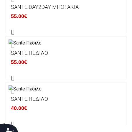
SANTE DAY2DAY ΜΠΟΤΆΚΙΑ
Χρόνος Διεκπεραίωσης Παραγγελιών:
55.00€
Ο χρόνος παράδοσης εκτιμάται σε 1-5
εργάσιμες ημέρες από την ημερομηνία
αναχώρησης της παραγγελίας του πελάτη.
SANTE ΠΈΔΙΛΟ
ΠΟΛΙΤΙΚΗ ΕΠΙΣΤΡΟΦΩΝ
55.00€
Έχετε το δικαίωμα να επιστρέψετε το προιόν
που παραλάβετε εντός δεκατεσσάρων (14)
ημερολογιακών ημερών και να ζητήσετε την
αντικατάστασή του με άλλο μέγεθος ή άλλο
SANTE ΠΈΔΙΛΟ
προιόν.
Βασική προυπόθεση για την επιστροφή του
40.00€
προιόντος είναι να βρίσκεται στην αρχική του
κατάσταση, στην αρχική του συσκευασία και
να μην έχει επέλθει καμία φθορά σε αυτό.
Προσιτότητα