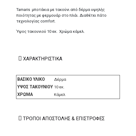
Tamaris μποτάκια με τακούνι από δέρμα υψηλής
ποιότητας με φερμουάρ στο πλάι. Διαθέτει πάτο
τεχνολογίας comfort.
Ύψος τακουνιού 10 εκ. Χρώμα κάμελ.
ΧΑΡΑΚΤΗΡΙΣΤΙΚΆ
ΒΑΣΙΚΌ ΥΛΙΚΌ
Δέρμα
ΎΨΟΣ ΤΑΚΟΥΝΙΟΎ
10 εκ.
ΧΡΏΜΑ
Κάμελ
ΤΡΌΠΟΙ ΑΠΟΣΤΟΛΉΣ & ΕΠΙΣΤΡΟΦΈΣ