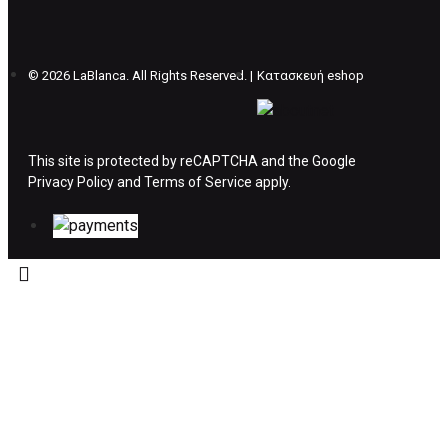
θέλετε να προβείτε σε 2η αλλαγή υπάρχει η
επιβάρυνση των 5€.
©
2026 LaBlanca. All Rights Reserved. |
Κατασκευή eshop
ΔΙΚΑΙΩΜΑ ΥΠΑΝΑΧΩΡΗΣΗΣ-ΕΠΙΣΤΡΟΦΗ
ΧΡΗΜΑΤΩΝ
This site is protected by reCAPTCHA and the Google
Privacy Policy
Η επιστροφή χρημάτων ακολουθείται στις
and
Terms of Service
apply.
παρακάτω περιπτώσεις:
Το προϊόν θα πρέπει να βρίσκεται στην αρχική
του συσκευασία και κατάσταση που είχε κατά
την παραλαβή από τον πελάτη. (όπως είχε
κατά το χρόνο της παράδοσης στον πελάτη)
και να μην έχει υποστεί φθορές ή άλλα
ελαττώματα.
Προϊόντα που στέλνονται χωρίς εξωτερική
συσκευασία που να προστατεύει το επίσημο