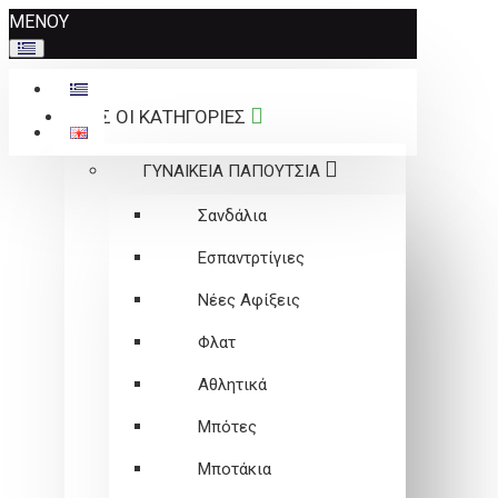
Σημείωση:
ΜΕΝΟΥ
Αυτός
ο
ιστότοπος
ΟΛΕΣ ΟΙ ΚΑΤΗΓΟΡΙΕΣ
περιλαμβάνει
ένα
ΓΥΝΑΙΚΕΙΑ ΠΑΠΟΥΤΣΙΑ
σύστημα
προσβασιμότητας.
Σανδάλια
Εσπαντρτίγιες
Νέες Αφίξεις
Φλατ
Αθλητικά
Μπότες
Μποτάκια