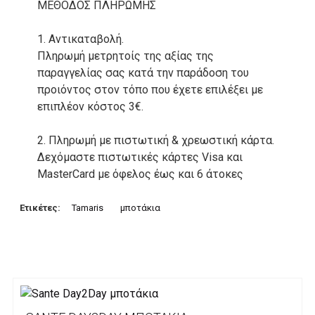
ΜΕΘΟΔΟΣ ΠΛΗΡΩΜΗΣ
1. Αντικαταβολή.
Πληρωμή μετρητοίς της αξίας της
παραγγελίας σας κατά την παράδοση του
προιόντος στον τόπο που έχετε επιλέξει με
επιπλέον κόστος 3€.
2. Πληρωμή με πιστωτική & χρεωστική κάρτα.
Δεχόμαστε πιστωτικές κάρτες Visa και
MasterCard με όφελος έως και 6 άτοκες
δόσεις. Οι συναλλαγές σας στο ηλεκτρονικό
μας κατάστημα πραγρατοποιούνται μέσα από
Ετικέτες:
Tamaris
μποτάκια
το ανώτατα ασφαλές περιβάλλον συναλλαγών
της Alpha bank .
3. Πληρωμή με κατάθεση σε Τραπεζικό
Λογαριασμό.
Μπορείτε να μεταφέρετε το ποσό οφειλής, σε