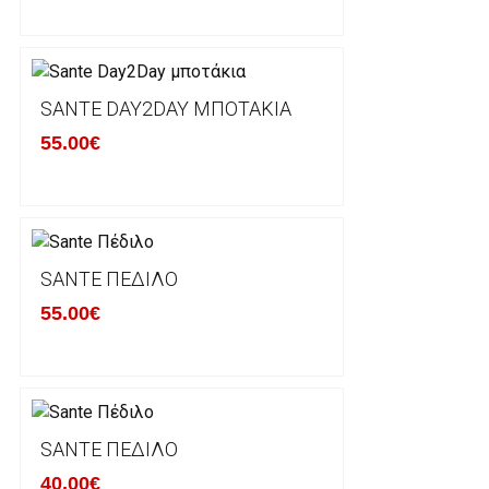
αρχική του κατάσταση, στην αρχική του συσκευασία κ
φθορά σε αυτό. Προϊόντα που στέλνονται χωρίς εξω
προστατεύει το επίσημο κουτί του προϊόντος αλλά κα
γίνονται δεκτά από την εταιρία μας και θα επιστρέ
Επίσης, πρέπει να υπάρχει και η απόδειξη λιανικής 
SANTE DAY2DAY ΜΠΟΤΆΚΙΑ
55.00€
Οι αλλαγές γίνονται πάντα με βάση τις τρέχουσες τι
Σε περίπτωση που επιλέξετε να σας αποσταλεί νέο
μπορείτε να επικοινωνήσετε μαζί μας για την πραγμ
Επιστρέφετε το προϊόν με τηv ACS Courier με δικά μ
SANTE ΠΈΔΙΛΟ
παραλάβουμε το δέμα σας, αποστέλλεται η αλλαγή σα
55.00€
περίπτωπη που θέλετε να προβείτε σε 2η αλλαγή υπ
ΔΙΚΑΙΩΜΑ ΥΠΑΝΑΧΩΡΗΣΗΣ-ΕΠΙΣΤΡΟΦΗ ΧΡΗΜΑΤΩ
Η επιστροφή χρημάτων ακολουθείται στις παρακάτ
SANTE ΠΈΔΙΛΟ
40.00€