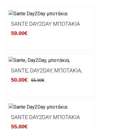
Τα προϊόντα που παραγγέλνει ο χρήστης μέσω του 
lablanca.gr αποστέλλονται με την ACS Courier.
SANTE DAY2DAY ΜΠΟΤΆΚΙΑ
59.00€
Εκτός Ελλάδος δεν αποστέλουμε .
Χρόνος Διεκπεραίωσης Παραγγελιών:
Ο χρόνος παράδοσης εκτιμάται σε 1-5 εργάσιμες ημ
αναχώρησης της παραγγελίας του πελάτη.
SANTE, DAY2DAY, ΜΠΟΤΆΚΙΑ,
50.00€
65.00€
ΠΟΛΙΤΙΚΗ ΕΠΙΣΤΡΟΦΩΝ
Έχετε το δικαίωμα να επιστρέψετε το προιόν που π
δεκατεσσάρων (14) ημερολογιακών ημερών και να ζ
SANTE DAY2DAY ΜΠΟΤΆΚΙΑ
του με άλλο μέγεθος ή άλλο προιόν.
55.00€
Βασική προυπόθεση για την επιστροφή του προιόντος