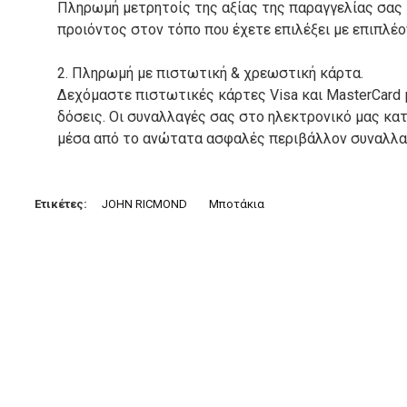
Πληρωμή μετρητοίς της αξίας της παραγγελίας σας
προιόντος στον τόπο που έχετε επιλέξει με επιπλέ
2. Πληρωμή με πιστωτική & χρεωστική κάρτα.
Δεχόμαστε πιστωτικές κάρτες Visa και MasterCard 
δόσεις. Οι συναλλαγές σας στο ηλεκτρονικό μας κ
μέσα από το ανώτατα ασφαλές περιβάλλον συναλλαγ
3. Πληρωμή με κατάθεση σε Τραπεζικό Λογαριασμό.
Μπορείτε να μεταφέρετε το ποσό οφειλής, σε κάπο
Ετικέτες:
JOHN RICMOND
Μποτάκια
τραπεζικούς λογαριασμούς:
Alpha bank: GR4001402880288002002005983
ΕΞΟΔΑ ΑΠΟΣΤΟΛΗΣ
ΕΛΛΑΔΑ
Η αποστολή των παραγγελιών σας πραγματοποιείτα
για αγορές άνω των 50€ και με κόστος μεταφορικών