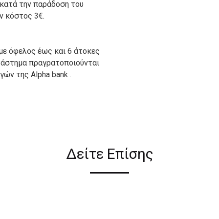
 κατά την παράδοση του
ον κόστος 3€.
με όφελος έως και 6 άτοκες
ατάστημα πραγρατοποιούνται
ών της Alpha bank .
ιον απο τους ακόλουθους
Δείτε Επίσης
ι σε όλη την Ελλάδα ΔΩΡΕΑΝ
 2€ για αγορές κάτω των 50€