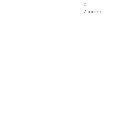
Μποτάκια
JOHN RICMOND, Μποτάκια,