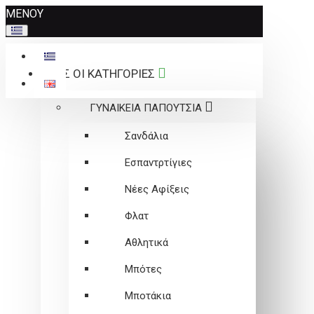
Σημείωση:
ΜΕΝΟΥ
Αυτός
ο
ιστότοπος
ΟΛΕΣ ΟΙ ΚΑΤΗΓΟΡΙΕΣ
περιλαμβάνει
ένα
ΓΥΝΑΙΚΕΙΑ ΠΑΠΟΥΤΣΙΑ
σύστημα
προσβασιμότητας.
Σανδάλια
Εσπαντρτίγιες
Νέες Αφίξεις
Φλατ
Αθλητικά
Μπότες
Μποτάκια