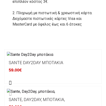
επιπλέον κόστος 3€.
2. Πληρωμή με πιστωτική & χρεωστική κάρτα.
Δεχόμαστε πιστωτικές κάρτες Visa και
MasterCard με όφελος έως και 6 άτοκες
δόσεις. Οι συναλλαγές σας στο ηλεκτρονικό
μας κατάστημα πραγρατοποιούνται μέσα από
το ανώτατα ασφαλές περιβάλλον συναλλαγών
της Alpha bank .
3. Πληρωμή με κατάθεση σε Τραπεζικό
SANTE DAY2DAY ΜΠΟΤΆΚΙΑ
Λογαριασμό.
Μπορείτε να μεταφέρετε το ποσό οφειλής, σε
59.00€
κάποιον απο τους ακόλουθους τραπεζικούς
λογαριασμούς:
Alpha bank: GR4001402880288002002005983
SANTE, DAY2DAY, ΜΠΟΤΆΚΙΑ,
ΕΞΟΔΑ ΑΠΟΣΤΟΛΗΣ