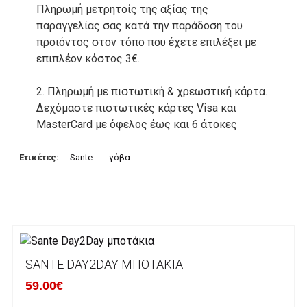
Πληρωμή μετρητοίς της αξίας της
παραγγελίας σας κατά την παράδοση του
προιόντος στον τόπο που έχετε επιλέξει με
επιπλέον κόστος 3€.
2. Πληρωμή με πιστωτική & χρεωστική κάρτα.
Δεχόμαστε πιστωτικές κάρτες Visa και
MasterCard με όφελος έως και 6 άτοκες
δόσεις. Οι συναλλαγές σας στο ηλεκτρονικό
μας κατάστημα πραγρατοποιούνται μέσα από
Ετικέτες:
Sante
γόβα
το ανώτατα ασφαλές περιβάλλον συναλλαγών
της Alpha bank .
3. Πληρωμή με κατάθεση σε Τραπεζικό
Λογαριασμό.
Μπορείτε να μεταφέρετε το ποσό οφειλής, σε
SANTE DAY2DAY ΜΠΟΤΆΚΙΑ
κάποιον απο τους ακόλουθους τραπεζικούς
59.00€
λογαριασμούς: