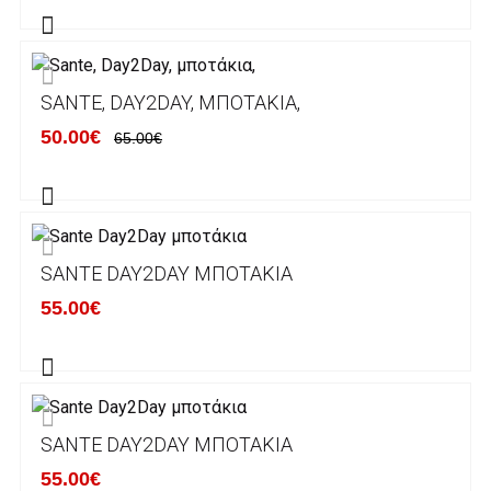
Alpha bank: GR4001402880288002002005983
ΕΞΟΔΑ ΑΠΟΣΤΟΛΗΣ
SANTE, DAY2DAY, ΜΠΟΤΆΚΙΑ,
ΕΛΛΑΔΑ
50.00€
65.00€
Η αποστολή των παραγγελιών σας
πραγματοποιείται σε όλη την Ελλάδα ΔΩΡΕΑΝ
για αγορές άνω των 50€ και με κόστος
μεταφορικών 2€ για αγορές κάτω των 50€
SANTE DAY2DAY ΜΠΟΤΆΚΙΑ
Τα προϊόντα που παραγγέλνει ο χρήστης μέσω
55.00€
του ηλεκτρονικού καταστήματος lablanca.gr
αποστέλλονται με την ACS Courier.
Εκτός Ελλάδος δεν αποστέλουμε .
SANTE DAY2DAY ΜΠΟΤΆΚΙΑ
Χρόνος Διεκπεραίωσης Παραγγελιών:
55.00€