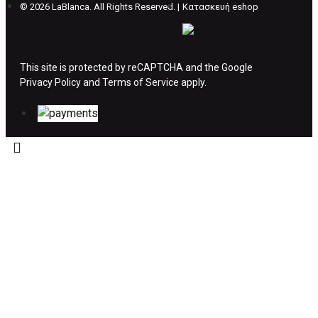
©
2026 LaBlanca. All Rights Reserved. |
Κατασκευή eshop
ΔΙΚΑΙΩΜΑ ΥΠΑΝΑΧΩΡΗΣΗΣ-ΕΠΙΣΤΡΟΦΗ
ΧΡΗΜΑΤΩΝ
This site is protected by reCAPTCHA and the Google
Privacy Policy
Η επιστροφή χρημάτων ακολουθείται στις
and
Terms of Service
apply.
παρακάτω περιπτώσεις:
Το προϊόν θα πρέπει να βρίσκεται στην αρχική
του συσκευασία και κατάσταση που είχε κατά
την παραλαβή από τον πελάτη. (όπως είχε
κατά το χρόνο της παράδοσης στον πελάτη)
και να μην έχει υποστεί φθορές ή άλλα
ελαττώματα.
Προϊόντα που στέλνονται χωρίς εξωτερική
συσκευασία που να προστατεύει το επίσημο
κουτί του προϊόντος αλλά και το ίδιο το
προϊόν, δεν θα γίνονται δεκτά από την εταιρία