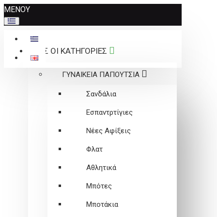
Σημείωση:
ΜΕΝΟΥ
Αυτός
ο
ιστότοπος
ΟΛΕΣ ΟΙ ΚΑΤΗΓΟΡΙΕΣ
περιλαμβάνει
ένα
ΓΥΝΑΙΚΕΙΑ ΠΑΠΟΥΤΣΙΑ
σύστημα
προσβασιμότητας.
Σανδάλια
Εσπαντρτίγιες
Νέες Αφίξεις
Φλατ
Αθλητικά
Μπότες
Μποτάκια