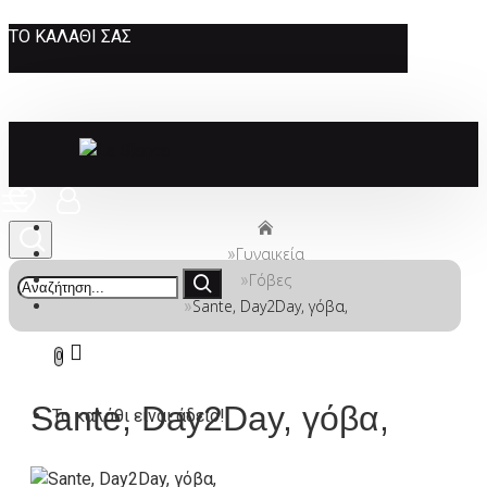
ΤΟ ΚΑΛΆΘΙ ΣΑΣ
Γυναικεία
Γόβες
Sante, Day2Day, γόβα,
0
Sante, Day2Day, γόβα,
Το καλάθι είναι άδειο!