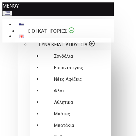
Σημείωση:
ΜΕΝΟΥ
Αυτός
ο
ιστότοπος
ΟΛΕΣ ΟΙ ΚΑΤΗΓΟΡΙΕΣ
περιλαμβάνει
ένα
ΓΥΝΑΙΚΕΙΑ ΠΑΠΟΥΤΣΙΑ
σύστημα
προσβασιμότητας.
Σανδάλια
Εσπαντρτίγιες
Νέες Αφίξεις
Φλατ
Αθλητικά
Μπότες
Μποτάκια