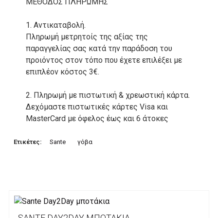
ΜΕΘΟΔΟΣ ΠΛΗΡΩΜΗΣ
1. Αντικαταβολή.
Πληρωμή μετρητοίς της αξίας της
παραγγελίας σας κατά την παράδοση του
προιόντος στον τόπο που έχετε επιλέξει με
επιπλέον κόστος 3€.
2. Πληρωμή με πιστωτική & χρεωστική κάρτα.
Δεχόμαστε πιστωτικές κάρτες Visa και
MasterCard με όφελος έως και 6 άτοκες
δόσεις. Οι συναλλαγές σας στο ηλεκτρονικό
μας κατάστημα πραγρατοποιούνται μέσα από
Ετικέτες:
Sante
γόβα
το ανώτατα ασφαλές περιβάλλον συναλλαγών
της Alpha bank .
3. Πληρωμή με κατάθεση σε Τραπεζικό
Λογαριασμό.
Μπορείτε να μεταφέρετε το ποσό οφειλής, σε
SANTE DAY2DAY ΜΠΟΤΆΚΙΑ