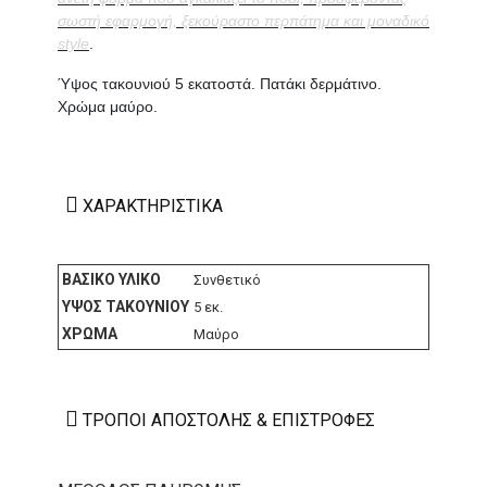
σωστή εφαρμογή, ξεκούραστο περπάτημα και μοναδικό
style
.
Ύψος τακουνιού 5 εκατοστά. Πατάκι δερμάτινο.
Χρώμα μαύρο.
ΧΑΡΑΚΤΗΡΙΣΤΙΚΆ
ΒΑΣΙΚΌ ΥΛΙΚΌ
Συνθετικό
ΎΨΟΣ ΤΑΚΟΥΝΙΟΎ
5 εκ.
ΧΡΏΜΑ
Μαύρο
ΤΡΌΠΟΙ ΑΠΟΣΤΟΛΉΣ & ΕΠΙΣΤΡΟΦΈΣ