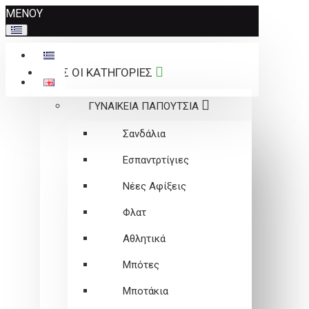
Σημείωση:
ΜΕΝΟΥ
Αυτός
ο
ιστότοπος
ΟΛΕΣ ΟΙ ΚΑΤΗΓΟΡΙΕΣ
περιλαμβάνει
ένα
ΓΥΝΑΙΚΕΙΑ ΠΑΠΟΥΤΣΙΑ
σύστημα
προσβασιμότητας.
Σανδάλια
Εσπαντρτίγιες
Νέες Αφίξεις
Φλατ
Αθλητικά
Μπότες
Μποτάκια