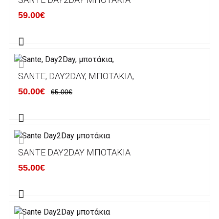
κάποιον απο τους ακόλουθους τραπεζικούς
59.00€
λογαριασμούς:
Alpha bank: GR4001402880288002002005983
ΕΞΟΔΑ ΑΠΟΣΤΟΛΗΣ
SANTE, DAY2DAY, ΜΠΟΤΆΚΙΑ,
ΕΛΛΑΔΑ
50.00€
65.00€
Η αποστολή των παραγγελιών σας
πραγματοποιείται σε όλη την Ελλάδα ΔΩΡΕΑΝ
για αγορές άνω των 50€ και με κόστος
μεταφορικών 2€ για αγορές κάτω των 50€
SANTE DAY2DAY ΜΠΟΤΆΚΙΑ
Τα προϊόντα που παραγγέλνει ο χρήστης μέσω
55.00€
του ηλεκτρονικού καταστήματος lablanca.gr
αποστέλλονται με την ACS Courier.
Εκτός Ελλάδος δεν αποστέλουμε .