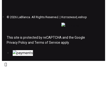
θέλετε να προβείτε σε 2η αλλαγή υπάρχει η
επιβάρυνση των 5€.
©
2026 LaBlanca. All Rights Reserved. |
Κατασκευή eshop
ΔΙΚΑΙΩΜΑ ΥΠΑΝΑΧΩΡΗΣΗΣ-ΕΠΙΣΤΡΟΦΗ
ΧΡΗΜΑΤΩΝ
This site is protected by reCAPTCHA and the Google
Privacy Policy
Η επιστροφή χρημάτων ακολουθείται στις
and
Terms of Service
apply.
παρακάτω περιπτώσεις:
Το προϊόν θα πρέπει να βρίσκεται στην αρχική
του συσκευασία και κατάσταση που είχε κατά
την παραλαβή από τον πελάτη. (όπως είχε
κατά το χρόνο της παράδοσης στον πελάτη)
και να μην έχει υποστεί φθορές ή άλλα
ελαττώματα.
Προϊόντα που στέλνονται χωρίς εξωτερική
συσκευασία που να προστατεύει το επίσημο