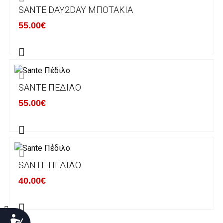
SANTE DAY2DAY ΜΠΟΤΆΚΙΑ
Χρόνος Διεκπεραίωσης Παραγγελιών:
55.00€
Ο χρόνος παράδοσης εκτιμάται σε 1-5
εργάσιμες ημέρες από την ημερομηνία
αναχώρησης της παραγγελίας του πελάτη.
SANTE ΠΈΔΙΛΟ
ΠΟΛΙΤΙΚΗ ΕΠΙΣΤΡΟΦΩΝ
55.00€
Έχετε το δικαίωμα να επιστρέψετε το προιόν
που παραλάβετε εντός δεκατεσσάρων (14)
ημερολογιακών ημερών και να ζητήσετε την
αντικατάστασή του με άλλο μέγεθος ή άλλο
SANTE ΠΈΔΙΛΟ
προιόν.
Βασική προυπόθεση για την επιστροφή του
40.00€
προιόντος είναι να βρίσκεται στην αρχική του
κατάσταση, στην αρχική του συσκευασία και
να μην έχει επέλθει καμία φθορά σε αυτό.
Προσιτότητα