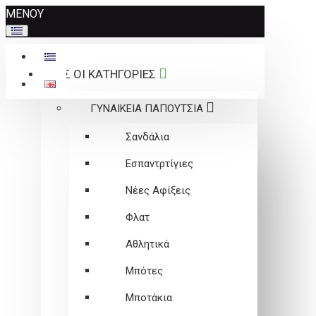
Σημείωση:
ΜΕΝΟΥ
Αυτός
ο
ιστότοπος
ΟΛΕΣ ΟΙ ΚΑΤΗΓΟΡΙΕΣ
περιλαμβάνει
ένα
ΓΥΝΑΙΚΕΙΑ ΠΑΠΟΥΤΣΙΑ
σύστημα
προσβασιμότητας.
Σανδάλια
Εσπαντρτίγιες
Νέες Αφίξεις
Φλατ
Αθλητικά
Μπότες
Μποτάκια