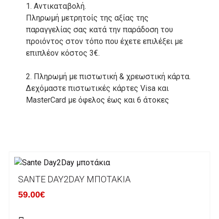
1. Αντικαταβολή.
Πληρωμή μετρητοίς της αξίας της
παραγγελίας σας κατά την παράδοση του
προιόντος στον τόπο που έχετε επιλέξει με
επιπλέον κόστος 3€.
2. Πληρωμή με πιστωτική & χρεωστική κάρτα.
Δεχόμαστε πιστωτικές κάρτες Visa και
MasterCard με όφελος έως και 6 άτοκες
δόσεις. Οι συναλλαγές σας στο ηλεκτρονικό
μας κατάστημα πραγρατοποιούνται μέσα από
το ανώτατα ασφαλές περιβάλλον συναλλαγών
της Alpha bank .
3. Πληρωμή με κατάθεση σε Τραπεζικό
SANTE DAY2DAY ΜΠΟΤΆΚΙΑ
Λογαριασμό.
Μπορείτε να μεταφέρετε το ποσό οφειλής, σε
59.00€
κάποιον απο τους ακόλουθους τραπεζικούς
λογαριασμούς: