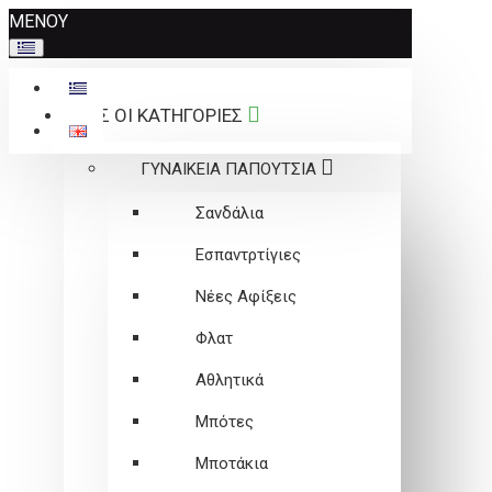
Σημείωση:
ΜΕΝΟΥ
Αυτός
ο
ιστότοπος
ΟΛΕΣ ΟΙ ΚΑΤΗΓΟΡΙΕΣ
περιλαμβάνει
ένα
ΓΥΝΑΙΚΕΙΑ ΠΑΠΟΥΤΣΙΑ
σύστημα
προσβασιμότητας.
Σανδάλια
Εσπαντρτίγιες
Νέες Αφίξεις
Φλατ
Αθλητικά
Μπότες
Μποτάκια