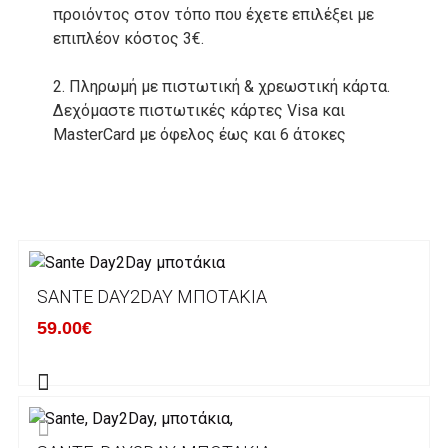
προιόντος στον τόπο που έχετε επιλέξει με
επιπλέον κόστος 3€.
2. Πληρωμή με πιστωτική & χρεωστική κάρτα.
Δεχόμαστε πιστωτικές κάρτες Visa και
MasterCard με όφελος έως και 6 άτοκες
δόσεις. Οι συναλλαγές σας στο ηλεκτρονικό
μας κατάστημα πραγρατοποιούνται μέσα από
το ανώτατα ασφαλές περιβάλλον συναλλαγών
της Alpha bank .
3. Πληρωμή με κατάθεση σε Τραπεζικό
SANTE DAY2DAY ΜΠΟΤΆΚΙΑ
Λογαριασμό.
Μπορείτε να μεταφέρετε το ποσό οφειλής, σε
59.00€
κάποιον απο τους ακόλουθους τραπεζικούς
λογαριασμούς:
Alpha bank: GR4001402880288002002005983