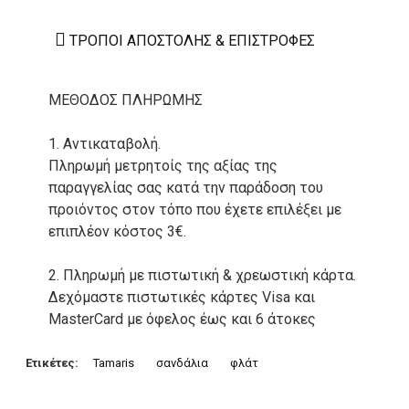
ΤΡΌΠΟΙ ΑΠΟΣΤΟΛΉΣ & ΕΠΙΣΤΡΟΦΈΣ
ΜΕΘΟΔΟΣ ΠΛΗΡΩΜΗΣ
1. Αντικαταβολή.
Πληρωμή μετρητοίς της αξίας της
παραγγελίας σας κατά την παράδοση του
προιόντος στον τόπο που έχετε επιλέξει με
επιπλέον κόστος 3€.
2. Πληρωμή με πιστωτική & χρεωστική κάρτα.
Δεχόμαστε πιστωτικές κάρτες Visa και
MasterCard με όφελος έως και 6 άτοκες
δόσεις. Οι συναλλαγές σας στο ηλεκτρονικό
μας κατάστημα πραγρατοποιούνται μέσα από
Ετικέτες:
Tamaris
σανδάλια
φλάτ
το ανώτατα ασφαλές περιβάλλον συναλλαγών
της Alpha bank .