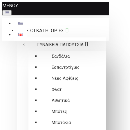
Σημείωση:
ΜΕΝΟΥ
Αυτός
ο
ιστότοπος
ΟΛΕΣ ΟΙ ΚΑΤΗΓΟΡΙΕΣ
περιλαμβάνει
ένα
ΓΥΝΑΙΚΕΙΑ ΠΑΠΟΥΤΣΙΑ
σύστημα
προσβασιμότητας.
Σανδάλια
Εσπαντρτίγιες
Νέες Αφίξεις
Φλατ
Αθλητικά
Μπότες
Μποτάκια