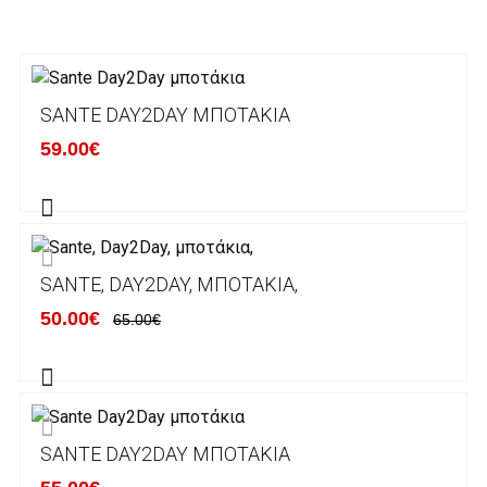
3. Πληρωμή με κατάθεση σε Τραπεζικό
Λογαριασμό.
Μπορείτε να μεταφέρετε το ποσό οφειλής, σε
SANTE DAY2DAY ΜΠΟΤΆΚΙΑ
κάποιον απο τους ακόλουθους τραπεζικούς
59.00€
λογαριασμούς:
Alpha bank: GR4001402880288002002005983
ΕΞΟΔΑ ΑΠΟΣΤΟΛΗΣ
SANTE, DAY2DAY, ΜΠΟΤΆΚΙΑ,
ΕΛΛΑΔΑ
50.00€
65.00€
Η αποστολή των παραγγελιών σας
πραγματοποιείται σε όλη την Ελλάδα ΔΩΡΕΑΝ
για αγορές άνω των 50€ και με κόστος
μεταφορικών 2€ για αγορές κάτω των 50€
SANTE DAY2DAY ΜΠΟΤΆΚΙΑ
Τα προϊόντα που παραγγέλνει ο χρήστης μέσω