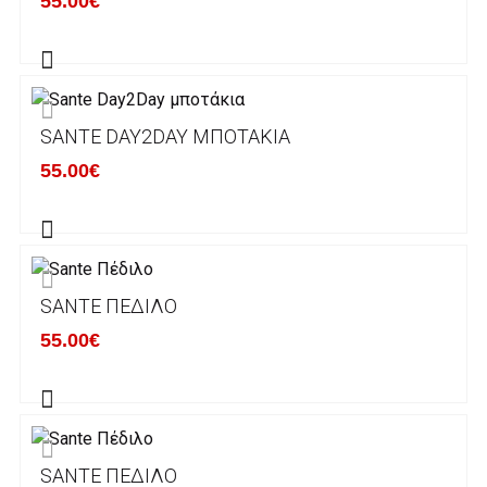
55.00€
του ηλεκτρονικού καταστήματος lablanca.gr
αποστέλλονται με την ACS Courier.
Εκτός Ελλάδος δεν αποστέλουμε .
SANTE DAY2DAY ΜΠΟΤΆΚΙΑ
Χρόνος Διεκπεραίωσης Παραγγελιών:
55.00€
Ο χρόνος παράδοσης εκτιμάται σε 1-5
εργάσιμες ημέρες από την ημερομηνία
αναχώρησης της παραγγελίας του πελάτη.
SANTE ΠΈΔΙΛΟ
ΠΟΛΙΤΙΚΗ ΕΠΙΣΤΡΟΦΩΝ
55.00€
Έχετε το δικαίωμα να επιστρέψετε το προιόν
που παραλάβετε εντός δεκατεσσάρων (14)
ημερολογιακών ημερών και να ζητήσετε την
αντικατάστασή του με άλλο μέγεθος ή άλλο
SANTE ΠΈΔΙΛΟ
προιόν.