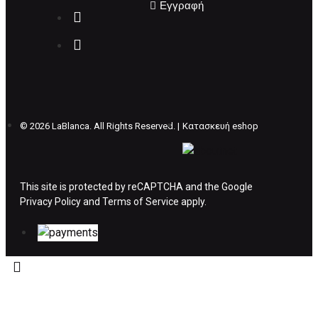
Εγγραφή
Επιστρέφετε το προϊόν με τηv ACS Courier με
δικά μας έξοδα και μόλις παραλάβουμε το
δέμα σας, αποστέλλεται η αλλαγή σας με
επιπλέον κόστος 4€ . Σε περίπτωπη που
θέλετε να προβείτε σε 2η αλλαγή υπάρχει η
επιβάρυνση των 5€.
©
2026 LaBlanca. All Rights Reserved. |
Κατασκευή eshop
ΔΙΚΑΙΩΜΑ ΥΠΑΝΑΧΩΡΗΣΗΣ-ΕΠΙΣΤΡΟΦΗ
ΧΡΗΜΑΤΩΝ
This site is protected by reCAPTCHA and the Google
Privacy Policy
Η επιστροφή χρημάτων ακολουθείται στις
and
Terms of Service
apply.
παρακάτω περιπτώσεις:
Το προϊόν θα πρέπει να βρίσκεται στην αρχική
του συσκευασία και κατάσταση που είχε κατά
την παραλαβή από τον πελάτη. (όπως είχε
κατά το χρόνο της παράδοσης στον πελάτη)