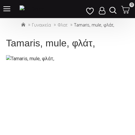
Σημείωση:
0
Αυτός
ο
Γυναικεία
Φλατ
Tamaris, mule, φλάτ,
ιστότοπος
περιλαμβάνει
ένα
Tamaris, mule, φλάτ,
σύστημα
προσβασιμότητας.