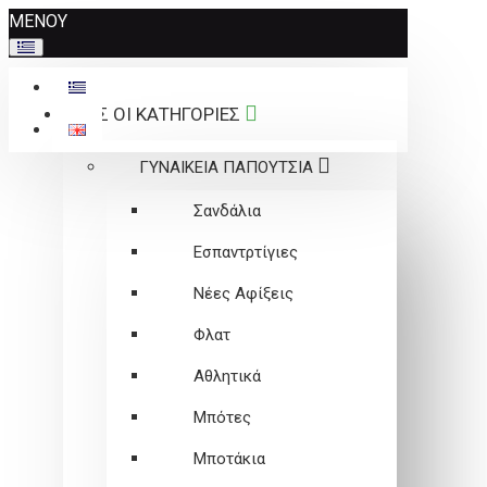
Σημείωση:
ΜΕΝΟΥ
Αυτός
ο
ιστότοπος
ΟΛΕΣ ΟΙ ΚΑΤΗΓΟΡΙΕΣ
περιλαμβάνει
ένα
ΓΥΝΑΙΚΕΙΑ ΠΑΠΟΥΤΣΙΑ
σύστημα
προσβασιμότητας.
Σανδάλια
Εσπαντρτίγιες
Νέες Αφίξεις
Φλατ
Αθλητικά
Μπότες
Μποτάκια