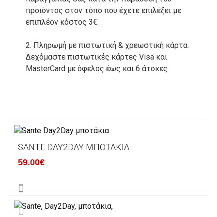
προιόντος στον τόπο που έχετε επιλέξει με
επιπλέον κόστος 3€.
2. Πληρωμή με πιστωτική & χρεωστική κάρτα.
Δεχόμαστε πιστωτικές κάρτες Visa και
MasterCard με όφελος έως και 6 άτοκες
δόσεις. Οι συναλλαγές σας στο ηλεκτρονικό
μας κατάστημα πραγρατοποιούνται μέσα από
το ανώτατα ασφαλές περιβάλλον συναλλαγών
της Alpha bank .
3. Πληρωμή με κατάθεση σε Τραπεζικό
SANTE DAY2DAY ΜΠΟΤΆΚΙΑ
Λογαριασμό.
Μπορείτε να μεταφέρετε το ποσό οφειλής, σε
59.00€
κάποιον απο τους ακόλουθους τραπεζικούς
λογαριασμούς:
Alpha bank: GR4001402880288002002005983