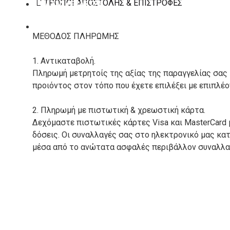
ΤΡΌΠΟΙ ΑΠΟΣΤΟΛΉΣ & ΕΠΙΣΤΡΟΦΈΣ
ΚΑΤΑΣΚΕΥΑΣΤΕΣ
ΕΠΙΚΟΙΝΩΝΙΑ
ΜΕΘΟΔΟΣ ΠΛΗΡΩΜΗΣ
1. Αντικαταβολή.
Πληρωμή μετρητοίς της αξίας της παραγγελίας σας
προιόντος στον τόπο που έχετε επιλέξει με επιπλέ
2. Πληρωμή με πιστωτική & χρεωστική κάρτα.
Δεχόμαστε πιστωτικές κάρτες Visa και MasterCard 
δόσεις. Οι συναλλαγές σας στο ηλεκτρονικό μας κ
μέσα από το ανώτατα ασφαλές περιβάλλον συναλλαγ
3. Πληρωμή με κατάθεση σε Τραπεζικό Λογαριασμό.
Μπορείτε να μεταφέρετε το ποσό οφειλής, σε κάπο
τραπεζικούς λογαριασμούς:
Alpha bank: GR4001402880288002002005983