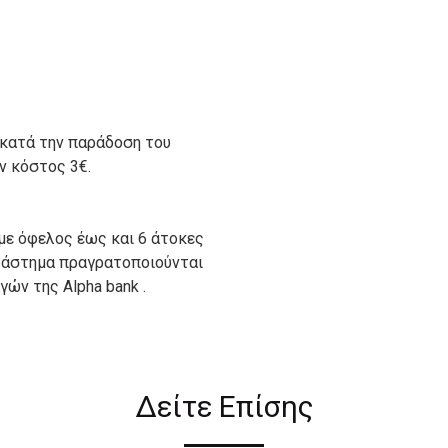
 κατά την παράδοση του
ον κόστος 3€.
με όφελος έως και 6 άτοκες
ατάστημα πραγρατοποιούνται
ών της Alpha bank .
ιον απο τους ακόλουθους
Δείτε Επίσης