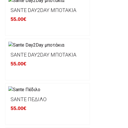
SANTE DAY2DAY ΜΠΟΤΆΚΙΑ
Έχετε το δικαίωμα να επιστρέψετε το προιόν που π
δεκατεσσάρων (14) ημερολογιακών ημερών και να ζ
55.00€
του με άλλο μέγεθος ή άλλο προιόν.
Βασική προυπόθεση για την επιστροφή του προιόντος
αρχική του κατάσταση, στην αρχική του συσκευασία κ
φθορά σε αυτό. Προϊόντα που στέλνονται χωρίς εξω
προστατεύει το επίσημο κουτί του προϊόντος αλλά κα
SANTE DAY2DAY ΜΠΟΤΆΚΙΑ
γίνονται δεκτά από την εταιρία μας και θα επιστρέ
55.00€
Επίσης, πρέπει να υπάρχει και η απόδειξη λιανικής 
Οι αλλαγές γίνονται πάντα με βάση τις τρέχουσες τι
Σε περίπτωση που επιλέξετε να σας αποσταλεί νέο
SANTE ΠΈΔΙΛΟ
μπορείτε να επικοινωνήσετε μαζί μας για την πραγμ
Επιστρέφετε το προϊόν με τηv ACS Courier με δικά μ
55.00€
παραλάβουμε το δέμα σας, αποστέλλεται η αλλαγή σα
περίπτωπη που θέλετε να προβείτε σε 2η αλλαγή υπ