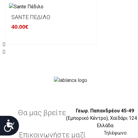
ΔΙΚΑΙΩΜΑ ΥΠΑΝΑΧΩΡΗΣΗΣ-ΕΠΙΣΤΡΟΦΗ ΧΡΗΜΑΤΩ
SANTE ΠΈΔΙΛΟ
40.00€
Η επιστροφή χρημάτων ακολουθείται στις παρακάτ
Το προϊόν θα πρέπει να βρίσκεται στην αρχική του 
είχε κατά την παραλαβή από τον πελάτη. (όπως είχ
στον πελάτη) και να μην έχει υποστεί φθορές ή άλλ
Προϊόντα που στέλνονται χωρίς εξωτερική συσκευα
επίσημο κουτί του προϊόντος αλλά και το ίδιο το πρ
την εταιρία μας και θα επιστρέφονται πίσω στον πε
Το προϊόν θα πρέπει να συνοδεύεται από τα αντίστο
πελάτης έλαβε κατά την παραλαβή του (απόδειξη, τι
Γεωρ. Παπανδρέου 45-49
Θα μας βρείτε
(Εμπορικό Κέντρο), Χαϊδάρι 124
Προσιτότητα
Η επιστροφή θα πραγματοποιείται εντός 14 ημερών
Eλλάδα
λογαριασμό που θα υποδεικνύει ο πελάτης.
Τηλέφωνο:
Επικοινωνήστε μαζί