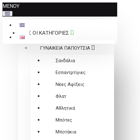
Σημείωση:
ΜΕΝΟΥ
Αυτός
ο
ιστότοπος
ΟΛΕΣ ΟΙ ΚΑΤΗΓΟΡΙΕΣ
περιλαμβάνει
ένα
ΓΥΝΑΙΚΕΙΑ ΠΑΠΟΥΤΣΙΑ
σύστημα
προσβασιμότητας.
Σανδάλια
Εσπαντρτίγιες
Νέες Αφίξεις
Φλατ
Αθλητικά
Μπότες
Μποτάκια