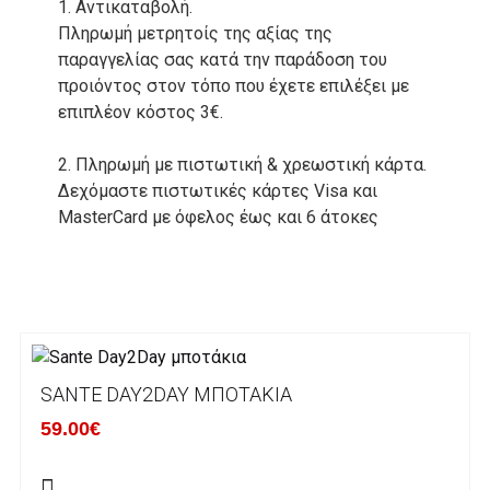
1. Αντικαταβολή.
Πληρωμή μετρητοίς της αξίας της
παραγγελίας σας κατά την παράδοση του
προιόντος στον τόπο που έχετε επιλέξει με
επιπλέον κόστος 3€.
2. Πληρωμή με πιστωτική & χρεωστική κάρτα.
Δεχόμαστε πιστωτικές κάρτες Visa και
MasterCard με όφελος έως και 6 άτοκες
δόσεις. Οι συναλλαγές σας στο ηλεκτρονικό
μας κατάστημα πραγρατοποιούνται μέσα από
το ανώτατα ασφαλές περιβάλλον συναλλαγών
της Alpha bank .
3. Πληρωμή με κατάθεση σε Τραπεζικό
SANTE DAY2DAY ΜΠΟΤΆΚΙΑ
Λογαριασμό.
Μπορείτε να μεταφέρετε το ποσό οφειλής, σε
59.00€
κάποιον απο τους ακόλουθους τραπεζικούς
λογαριασμούς: