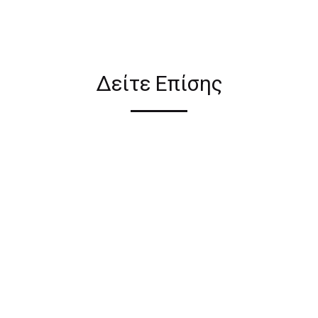
ιον απο τους ακόλουθους
Δείτε Επίσης
ι σε όλη την Ελλάδα ΔΩΡΕΑΝ
 2€ για αγορές κάτω των 50€
ηλεκτρονικού καταστήματος