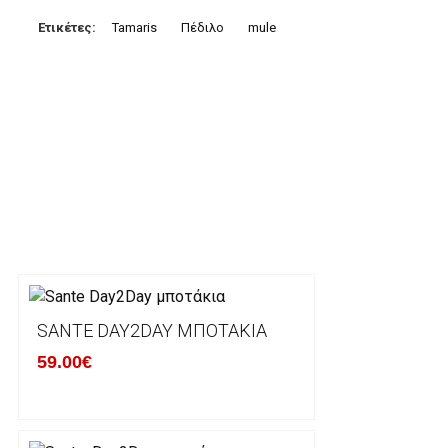
3. Πληρωμή με κατάθεση σε Τραπεζικό Λογαριασμό.
Μπορείτε να μεταφέρετε το ποσό οφειλής, σε κάπο
Ετικέτες:
Tamaris
Πέδιλο
mule
τραπεζικούς λογαριασμούς:
Alpha bank: GR4001402880288002002005983
ΕΞΟΔΑ ΑΠΟΣΤΟΛΗΣ
ΕΛΛΑΔΑ
Η αποστολή των παραγγελιών σας πραγματοποιείτα
για αγορές άνω των 50€ και με κόστος μεταφορικών
Τα προϊόντα που παραγγέλνει ο χρήστης μέσω του 
lablanca.gr αποστέλλονται με την ACS Courier.
SANTE DAY2DAY ΜΠΟΤΆΚΙΑ
59.00€
Εκτός Ελλάδος δεν αποστέλουμε .
Χρόνος Διεκπεραίωσης Παραγγελιών: