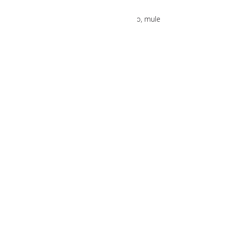
Πέδιλα
Tamaris Πέδιλο, mule