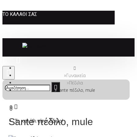
ΤΟ ΚΑΛΆΘΙ ΣΑΣ
Γυναικεία
Πέδιλα
Sante πέδιλο, mule
0
Sante πέδιλο, mule
Το καλάθι είναι άδειο!