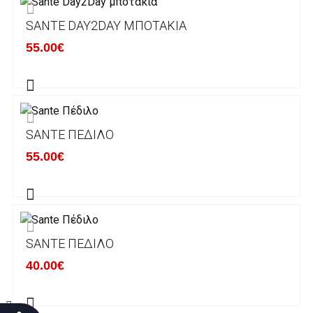
SANTE DAY2DAY ΜΠΟΤΆΚΙΑ
Χρόνος Διεκπεραίωσης Παραγγελιών:
55.00€
Ο χρόνος παράδοσης εκτιμάται σε 1-5
εργάσιμες ημέρες από την ημερομηνία
αναχώρησης της παραγγελίας του πελάτη.
SANTE ΠΈΔΙΛΟ
ΠΟΛΙΤΙΚΗ ΕΠΙΣΤΡΟΦΩΝ
55.00€
Έχετε το δικαίωμα να επιστρέψετε το προιόν
που παραλάβετε εντός δεκατεσσάρων (14)
ημερολογιακών ημερών και να ζητήσετε την
αντικατάστασή του με άλλο μέγεθος ή άλλο
SANTE ΠΈΔΙΛΟ
προιόν.
Βασική προυπόθεση για την επιστροφή του
40.00€
προιόντος είναι να βρίσκεται στην αρχική του
κατάσταση, στην αρχική του συσκευασία και
να μην έχει επέλθει καμία φθορά σε αυτό.