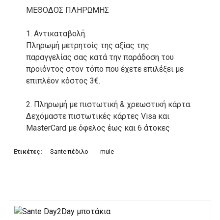
ΜΕΘΟΔΟΣ ΠΛΗΡΩΜΗΣ
1. Αντικαταβολή.
Πληρωμή μετρητοίς της αξίας της
παραγγελίας σας κατά την παράδοση του
προιόντος στον τόπο που έχετε επιλέξει με
επιπλέον κόστος 3€.
2. Πληρωμή με πιστωτική & χρεωστική κάρτα.
Δεχόμαστε πιστωτικές κάρτες Visa και
MasterCard με όφελος έως και 6 άτοκες
δόσεις. Οι συναλλαγές σας στο ηλεκτρονικό
μας κατάστημα πραγρατοποιούνται μέσα από
Ετικέτες:
Sante πέδιλο
mule
το ανώτατα ασφαλές περιβάλλον συναλλαγών
της Alpha bank .
3. Πληρωμή με κατάθεση σε Τραπεζικό
Λογαριασμό.