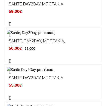
Μπορείτε να μεταφέρετε το ποσό οφειλής, σε
SANTE DAY2DAY ΜΠΟΤΆΚΙΑ
κάποιον απο τους ακόλουθους τραπεζικούς
59.00€
λογαριασμούς:
Alpha bank: GR4001402880288002002005983
ΕΞΟΔΑ ΑΠΟΣΤΟΛΗΣ
SANTE, DAY2DAY, ΜΠΟΤΆΚΙΑ,
ΕΛΛΑΔΑ
50.00€
65.00€
Η αποστολή των παραγγελιών σας
πραγματοποιείται σε όλη την Ελλάδα ΔΩΡΕΑΝ
για αγορές άνω των 50€ και με κόστος
μεταφορικών 2€ για αγορές κάτω των 50€
SANTE DAY2DAY ΜΠΟΤΆΚΙΑ
Τα προϊόντα που παραγγέλνει ο χρήστης μέσω
55.00€
του ηλεκτρονικού καταστήματος lablanca.gr
αποστέλλονται με την ACS Courier.
Εκτός Ελλάδος δεν αποστέλουμε .