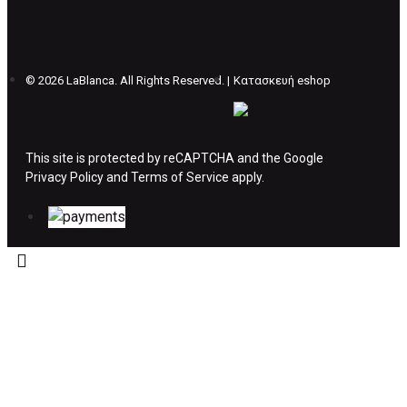
επιπλέον κόστος 4€ . Σε περίπτωπη που
θέλετε να προβείτε σε 2η αλλαγή υπάρχει η
επιβάρυνση των 5€.
©
2026 LaBlanca. All Rights Reserved. |
Κατασκευή eshop
ΔΙΚΑΙΩΜΑ ΥΠΑΝΑΧΩΡΗΣΗΣ-ΕΠΙΣΤΡΟΦΗ
ΧΡΗΜΑΤΩΝ
This site is protected by reCAPTCHA and the Google
Privacy Policy
Η επιστροφή χρημάτων ακολουθείται στις
and
Terms of Service
apply.
παρακάτω περιπτώσεις:
Το προϊόν θα πρέπει να βρίσκεται στην αρχική
του συσκευασία και κατάσταση που είχε κατά
την παραλαβή από τον πελάτη. (όπως είχε
κατά το χρόνο της παράδοσης στον πελάτη)
και να μην έχει υποστεί φθορές ή άλλα
ελαττώματα.
Προϊόντα που στέλνονται χωρίς εξωτερική