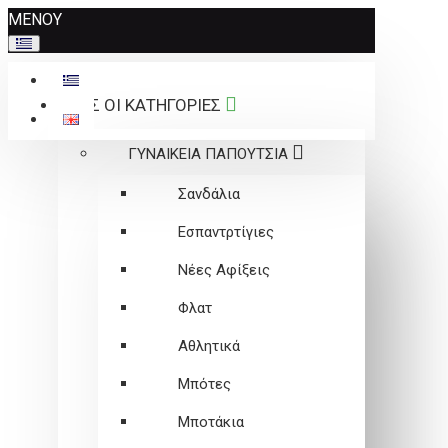
Σημείωση:
ΜΕΝΟΥ
Αυτός
ο
ιστότοπος
ΟΛΕΣ ΟΙ ΚΑΤΗΓΟΡΙΕΣ
περιλαμβάνει
ένα
ΓΥΝΑΙΚΕΙΑ ΠΑΠΟΥΤΣΙΑ
σύστημα
προσβασιμότητας.
Σανδάλια
Εσπαντρτίγιες
Νέες Αφίξεις
Φλατ
Αθλητικά
Μπότες
Μποτάκια