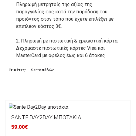
Πληρωμή μετρητοίς της αξίας της
παραγγελίας σας κατά την παράδοση του
προιόντος στον τόπο που έχετε επιλέξει με
επιπλέον κόστος 3€.
2. Πληρωμή με πιστωτική & χρεωστική κάρτα.
Δεχόμαστε πιστωτικές κάρτες Visa και
MasterCard με όφελος έως και 6 άτοκες
δόσεις. Οι συναλλαγές σας στο ηλεκτρονικό
μας κατάστημα πραγρατοποιούνται μέσα από
Ετικέτες:
Sante πέδιλο
το ανώτατα ασφαλές περιβάλλον συναλλαγών
της Alpha bank .
3. Πληρωμή με κατάθεση σε Τραπεζικό
Λογαριασμό.
Μπορείτε να μεταφέρετε το ποσό οφειλής, σε
SANTE DAY2DAY ΜΠΟΤΆΚΙΑ
κάποιον απο τους ακόλουθους τραπεζικούς
59.00€
λογαριασμούς: