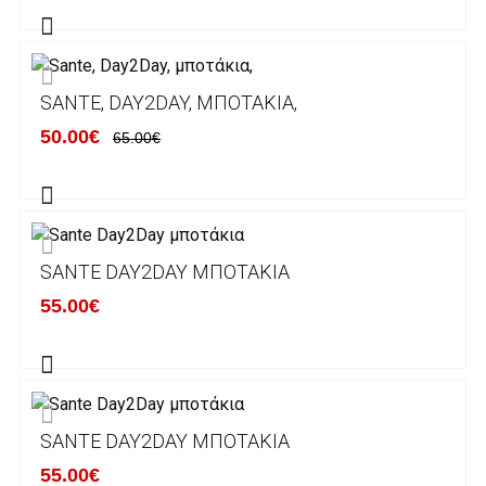
Alpha bank: GR4001402880288002002005983
ΕΞΟΔΑ ΑΠΟΣΤΟΛΗΣ
SANTE, DAY2DAY, ΜΠΟΤΆΚΙΑ,
ΕΛΛΑΔΑ
50.00€
65.00€
Η αποστολή των παραγγελιών σας
πραγματοποιείται σε όλη την Ελλάδα ΔΩΡΕΑΝ
για αγορές άνω των 50€ και με κόστος
μεταφορικών 2€ για αγορές κάτω των 50€
SANTE DAY2DAY ΜΠΟΤΆΚΙΑ
Τα προϊόντα που παραγγέλνει ο χρήστης μέσω
55.00€
του ηλεκτρονικού καταστήματος lablanca.gr
αποστέλλονται με την ACS Courier.
Εκτός Ελλάδος δεν αποστέλουμε .
SANTE DAY2DAY ΜΠΟΤΆΚΙΑ
Χρόνος Διεκπεραίωσης Παραγγελιών:
55.00€