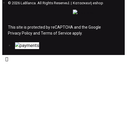
©
2026 LaBlanca. All Rights Reserved. |
Κατασκευή eshop
ΔΙΚΑΙΩΜΑ ΥΠΑΝΑΧΩΡΗΣΗΣ-ΕΠΙΣΤΡΟΦΗ
ΧΡΗΜΑΤΩΝ
This site is protected by reCAPTCHA and the Google
Privacy Policy
Η επιστροφή χρημάτων ακολουθείται στις
and
Terms of Service
apply.
παρακάτω περιπτώσεις:
Το προϊόν θα πρέπει να βρίσκεται στην αρχική
του συσκευασία και κατάσταση που είχε κατά
την παραλαβή από τον πελάτη. (όπως είχε
κατά το χρόνο της παράδοσης στον πελάτη)
και να μην έχει υποστεί φθορές ή άλλα
ελαττώματα.
Προϊόντα που στέλνονται χωρίς εξωτερική
συσκευασία που να προστατεύει το επίσημο
κουτί του προϊόντος αλλά και το ίδιο το
προϊόν, δεν θα γίνονται δεκτά από την εταιρία