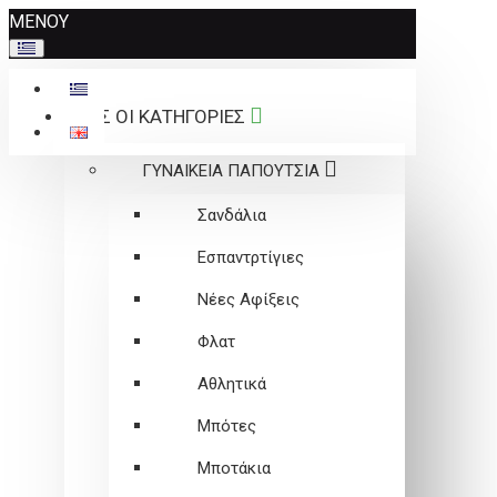
Σημείωση:
ΜΕΝΟΥ
Αυτός
ο
ιστότοπος
ΟΛΕΣ ΟΙ ΚΑΤΗΓΟΡΙΕΣ
περιλαμβάνει
ένα
ΓΥΝΑΙΚΕΙΑ ΠΑΠΟΥΤΣΙΑ
σύστημα
προσβασιμότητας.
Σανδάλια
Εσπαντρτίγιες
Νέες Αφίξεις
Φλατ
Αθλητικά
Μπότες
Μποτάκια