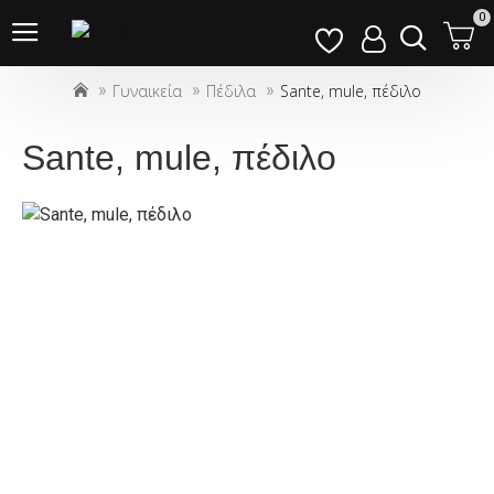
Σημείωση:
0
Αυτός
ο
Γυναικεία
Πέδιλα
Sante, mule, πέδιλο
ιστότοπος
περιλαμβάνει
ένα
Sante, mule, πέδιλο
σύστημα
προσβασιμότητας.