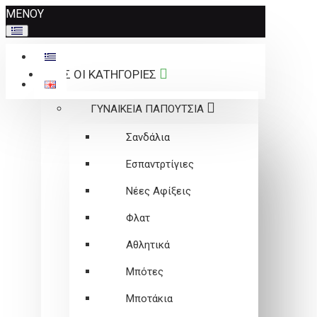
Σημείωση:
ΜΕΝΟΥ
Αυτός
ο
ιστότοπος
ΟΛΕΣ ΟΙ ΚΑΤΗΓΟΡΙΕΣ
περιλαμβάνει
ένα
ΓΥΝΑΙΚΕΙΑ ΠΑΠΟΥΤΣΙΑ
σύστημα
προσβασιμότητας.
Σανδάλια
Εσπαντρτίγιες
Νέες Αφίξεις
Φλατ
Αθλητικά
Μπότες
Μποτάκια