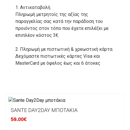
1. Αντικαταβολή.
Πληρωμή μετρητοίς της αξίας της
παραγγελίας σας κατά την παράδοση του
προιόντος στον τόπο που έχετε επιλέξει με
επιπλέον κόστος 3€.
2. Πληρωμή με πιστωτική & χρεωστική κάρτα.
Δεχόμαστε πιστωτικές κάρτες Visa και
MasterCard με όφελος έως και 6 άτοκες
δόσεις. Οι συναλλαγές σας στο ηλεκτρονικό
μας κατάστημα πραγρατοποιούνται μέσα από
το ανώτατα ασφαλές περιβάλλον συναλλαγών
της Alpha bank .
3. Πληρωμή με κατάθεση σε Τραπεζικό
SANTE DAY2DAY ΜΠΟΤΆΚΙΑ
Λογαριασμό.
Μπορείτε να μεταφέρετε το ποσό οφειλής, σε
59.00€
κάποιον απο τους ακόλουθους τραπεζικούς