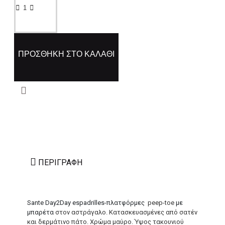
ΠΡΟΣΘΉΚΗ ΣΤΟ ΚΑΛΆΘΙ
ΠΕΡΙΓΡΑΦΉ
Sante Day2Day espadrilles-πλατφόρμες
peep-toe
με
μπαρέτα
στον αστράγαλο. Κατασκευασμένες από σατέν
και δερμάτινο πάτο. Χρώμα μαύρο. Ύψος τακουνιού