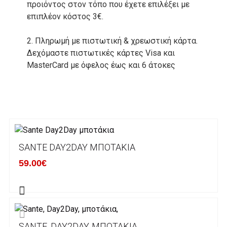
προιόντος στον τόπο που έχετε επιλέξει με
επιπλέον κόστος 3€.
2. Πληρωμή με πιστωτική & χρεωστική κάρτα.
Δεχόμαστε πιστωτικές κάρτες Visa και
MasterCard με όφελος έως και 6 άτοκες
δόσεις. Οι συναλλαγές σας στο ηλεκτρονικό
μας κατάστημα πραγρατοποιούνται μέσα από
το ανώτατα ασφαλές περιβάλλον συναλλαγών
της Alpha bank .
3. Πληρωμή με κατάθεση σε Τραπεζικό
SANTE DAY2DAY ΜΠΟΤΆΚΙΑ
Λογαριασμό.
Μπορείτε να μεταφέρετε το ποσό οφειλής, σε
59.00€
κάποιον απο τους ακόλουθους τραπεζικούς
λογαριασμούς:
Alpha bank: GR4001402880288002002005983
SANTE, DAY2DAY, ΜΠΟΤΆΚΙΑ,