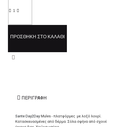
ΠΡΟΣΘΉΚΗ ΣΤΟ ΚΑΛΆΘΙ
ΠΕΡΙΓΡΑΦΉ
Sante Day2Day
Mules - πλατφόρμες με λοξό λουρί.
Κατασκευασμένες από δέρμα. Σόλα σφήνα από σχοινί
ύψους 9 εκ. Χρώμα μαύρο.