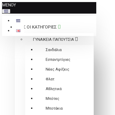
Σημείωση:
ΜΕΝΟΥ
Αυτός
ο
ιστότοπος
ΟΛΕΣ ΟΙ ΚΑΤΗΓΟΡΙΕΣ
περιλαμβάνει
ένα
ΓΥΝΑΙΚΕΙΑ ΠΑΠΟΥΤΣΙΑ
σύστημα
προσβασιμότητας.
Σανδάλια
Εσπαντρτίγιες
Νέες Αφίξεις
Φλατ
Αθλητικά
Μπότες
Μποτάκια