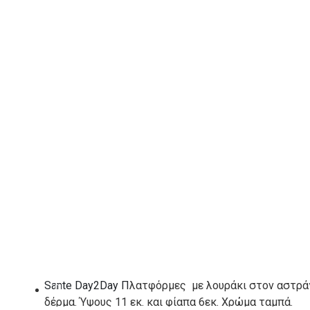
40
ΠΡΟΣΘΉΚΗ ΣΤΟ ΚΑΛΆΘΙ
Λίστα Επιθυμιών
ΠΕΡΙΓΡΑΦΉ
ΑΞΕΣΟΥΑΡ
Sante Day2Day Π
λατφόρμες με λουράκι στον αστρά
δέρμα. Ύψους 11 εκ. και φίαπα 6εκ. Χρώμα ταμπά.