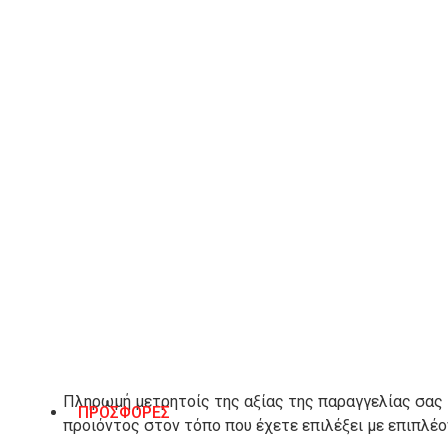
ΧΑΡΑΚΤΗΡΙΣΤΙΚΆ
ΒΑΣΙΚΌ ΥΛΙΚΌ
Δέρμα
ΎΨΟΣ ΤΑΚΟΥΝΙΟΎ
11 εκ.
ΧΡΏΜΑ
Ταμπά
ΤΡΌΠΟΙ ΑΠΟΣΤΟΛΉΣ & ΕΠΙΣΤΡΟΦΈΣ
ΜΕΘΟΔΟΣ ΠΛΗΡΩΜΗΣ
1. Αντικαταβολή.
Πληρωμή μετρητοίς της αξίας της παραγγελίας σας
ΠΡΟΣΦΟΡΕΣ
προιόντος στον τόπο που έχετε επιλέξει με επιπλέ