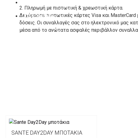
ΚΑΤΑΣΚΕΥΑΣΤΕΣ
2. Πληρωμή με πιστωτική & χρεωστική κάρτα.
Δεχόμαστε πιστωτικές κάρτες Visa και MasterCard 
ΕΠΙΚΟΙΝΩΝΙΑ
δόσεις. Οι συναλλαγές σας στο ηλεκτρονικό μας κ
μέσα από το ανώτατα ασφαλές περιβάλλον συναλλαγ
3. Πληρωμή με κατάθεση σε Τραπεζικό Λογαριασμό.
Μπορείτε να μεταφέρετε το ποσό οφειλής, σε κάπο
τραπεζικούς λογαριασμούς:
Alpha bank: GR4001402880288002002005983
ΕΞΟΔΑ ΑΠΟΣΤΟΛΗΣ
ΕΛΛΑΔΑ
Η αποστολή των παραγγελιών σας πραγματοποιείτα
για αγορές άνω των 50€ και με κόστος μεταφορικών
SANTE DAY2DAY ΜΠΟΤΆΚΙΑ
Τα προϊόντα που παραγγέλνει ο χρήστης μέσω του 