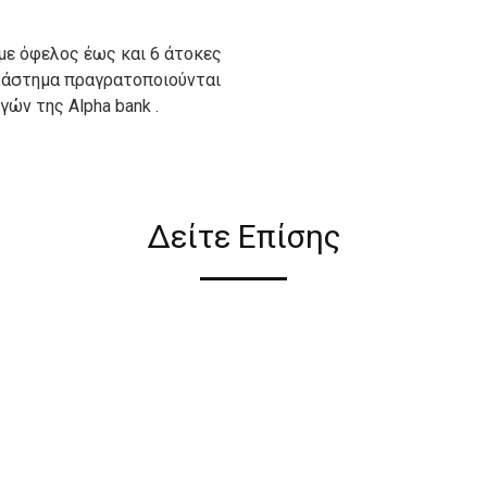
με όφελος έως και 6 άτοκες
ατάστημα πραγρατοποιούνται
ών της Alpha bank .
ιον απο τους ακόλουθους
Δείτε Επίσης
ι σε όλη την Ελλάδα ΔΩΡΕΑΝ
 2€ για αγορές κάτω των 50€
ηλεκτρονικού καταστήματος