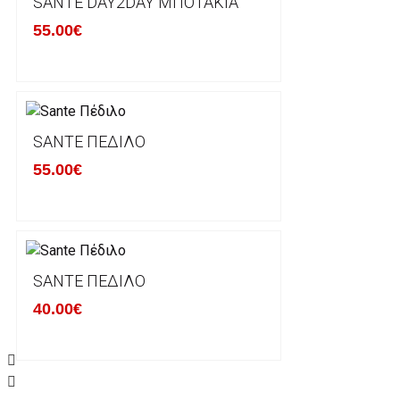
SANTE DAY2DAY ΜΠΟΤΆΚΙΑ
γίνονται δεκτά από την εταιρία μας και θα επιστρέ
55.00€
Επίσης, πρέπει να υπάρχει και η απόδειξη λιανικής 
Οι αλλαγές γίνονται πάντα με βάση τις τρέχουσες τι
Σε περίπτωση που επιλέξετε να σας αποσταλεί νέο
SANTE ΠΈΔΙΛΟ
μπορείτε να επικοινωνήσετε μαζί μας για την πραγμ
Επιστρέφετε το προϊόν με τηv ACS Courier με δικά μ
55.00€
παραλάβουμε το δέμα σας, αποστέλλεται η αλλαγή σα
περίπτωπη που θέλετε να προβείτε σε 2η αλλαγή υπ
ΔΙΚΑΙΩΜΑ ΥΠΑΝΑΧΩΡΗΣΗΣ-ΕΠΙΣΤΡΟΦΗ ΧΡΗΜΑΤΩ
SANTE ΠΈΔΙΛΟ
40.00€
Η επιστροφή χρημάτων ακολουθείται στις παρακάτ
Το προϊόν θα πρέπει να βρίσκεται στην αρχική του 
είχε κατά την παραλαβή από τον πελάτη. (όπως είχ