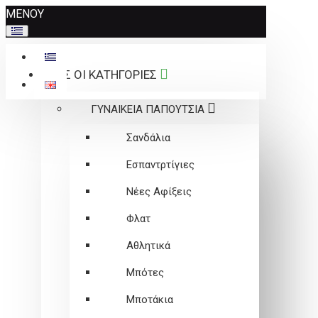
Σημείωση:
ΜΕΝΟΥ
Αυτός
ο
ιστότοπος
ΟΛΕΣ ΟΙ ΚΑΤΗΓΟΡΙΕΣ
περιλαμβάνει
ένα
ΓΥΝΑΙΚΕΙΑ ΠΑΠΟΥΤΣΙΑ
σύστημα
προσβασιμότητας.
Σανδάλια
Εσπαντρτίγιες
Νέες Αφίξεις
Φλατ
Αθλητικά
Μπότες
Μποτάκια