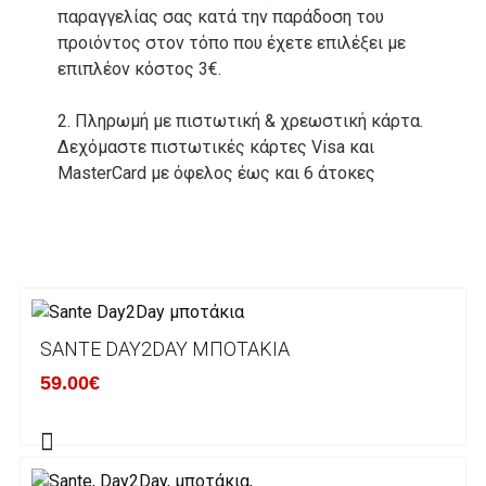
παραγγελίας σας κατά την παράδοση του
προιόντος στον τόπο που έχετε επιλέξει με
επιπλέον κόστος 3€.
2. Πληρωμή με πιστωτική & χρεωστική κάρτα.
Δεχόμαστε πιστωτικές κάρτες Visa και
MasterCard με όφελος έως και 6 άτοκες
δόσεις. Οι συναλλαγές σας στο ηλεκτρονικό
μας κατάστημα πραγρατοποιούνται μέσα από
το ανώτατα ασφαλές περιβάλλον συναλλαγών
της Alpha bank .
3. Πληρωμή με κατάθεση σε Τραπεζικό
SANTE DAY2DAY ΜΠΟΤΆΚΙΑ
Λογαριασμό.
Μπορείτε να μεταφέρετε το ποσό οφειλής, σε
59.00€
κάποιον απο τους ακόλουθους τραπεζικούς
λογαριασμούς:
Alpha bank: GR4001402880288002002005983