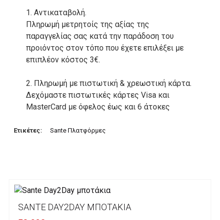
1. Αντικαταβολή.
Πληρωμή μετρητοίς της αξίας της
παραγγελίας σας κατά την παράδοση του
προιόντος στον τόπο που έχετε επιλέξει με
επιπλέον κόστος 3€.
2. Πληρωμή με πιστωτική & χρεωστική κάρτα.
Δεχόμαστε πιστωτικές κάρτες Visa και
MasterCard με όφελος έως και 6 άτοκες
δόσεις. Οι συναλλαγές σας στο ηλεκτρονικό
μας κατάστημα πραγρατοποιούνται μέσα από
Ετικέτες:
Sante Πλατφόρμες
το ανώτατα ασφαλές περιβάλλον συναλλαγών
της Alpha bank .
3. Πληρωμή με κατάθεση σε Τραπεζικό
Λογαριασμό.
Μπορείτε να μεταφέρετε το ποσό οφειλής, σε
SANTE DAY2DAY ΜΠΟΤΆΚΙΑ
κάποιον απο τους ακόλουθους τραπεζικούς