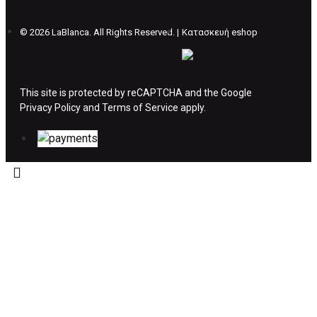
επιβάρυνση των 5€.
©
2026 LaBlanca. All Rights Reserved. |
Κατασκευή eshop
ΔΙΚΑΙΩΜΑ ΥΠΑΝΑΧΩΡΗΣΗΣ-ΕΠΙΣΤΡΟΦΗ
ΧΡΗΜΑΤΩΝ
This site is protected by reCAPTCHA and the Google
Privacy Policy
Η επιστροφή χρημάτων ακολουθείται στις
and
Terms of Service
apply.
παρακάτω περιπτώσεις:
Το προϊόν θα πρέπει να βρίσκεται στην αρχική
του συσκευασία και κατάσταση που είχε κατά
την παραλαβή από τον πελάτη. (όπως είχε
κατά το χρόνο της παράδοσης στον πελάτη)
και να μην έχει υποστεί φθορές ή άλλα
ελαττώματα.
Προϊόντα που στέλνονται χωρίς εξωτερική
συσκευασία που να προστατεύει το επίσημο
κουτί του προϊόντος αλλά και το ίδιο το