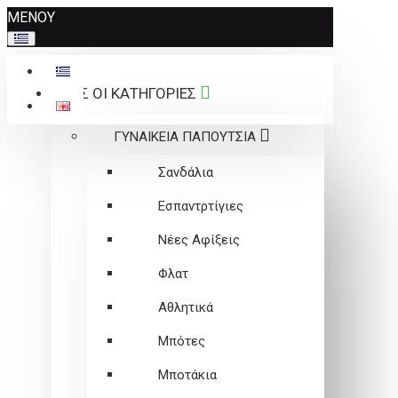
Σημείωση:
ΜΕΝΟΥ
Αυτός
ο
ιστότοπος
ΟΛΕΣ ΟΙ ΚΑΤΗΓΟΡΙΕΣ
περιλαμβάνει
ένα
ΓΥΝΑΙΚΕΙΑ ΠΑΠΟΥΤΣΙΑ
σύστημα
προσβασιμότητας.
Σανδάλια
Εσπαντρτίγιες
Νέες Αφίξεις
Φλατ
Αθλητικά
Μπότες
Μποτάκια