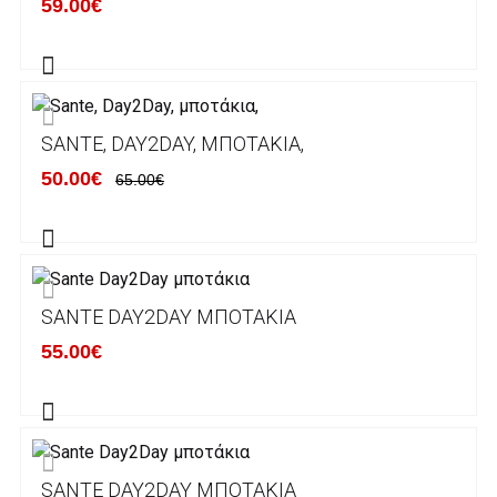
59.00€
λογαριασμούς:
Alpha bank: GR4001402880288002002005983
ΕΞΟΔΑ ΑΠΟΣΤΟΛΗΣ
SANTE, DAY2DAY, ΜΠΟΤΆΚΙΑ,
ΕΛΛΑΔΑ
50.00€
65.00€
Η αποστολή των παραγγελιών σας
πραγματοποιείται σε όλη την Ελλάδα ΔΩΡΕΑΝ
για αγορές άνω των 50€ και με κόστος
μεταφορικών 2€ για αγορές κάτω των 50€
SANTE DAY2DAY ΜΠΟΤΆΚΙΑ
Τα προϊόντα που παραγγέλνει ο χρήστης μέσω
55.00€
του ηλεκτρονικού καταστήματος lablanca.gr
αποστέλλονται με την ACS Courier.
Εκτός Ελλάδος δεν αποστέλουμε .
SANTE DAY2DAY ΜΠΟΤΆΚΙΑ
Χρόνος Διεκπεραίωσης Παραγγελιών: