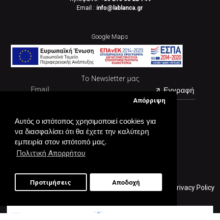
Email :
info@lablanca.gr
Google Maps
Βρείτε μας στο
Google Maps
Το Newsletter μας
Εγγραφή
Απόρριψη
Αυτός ο ιστότοπος χρησιμοποιεί cookies για
να διασφαλίσει ότι θα έχετε την καλύτερη
εμπειρία στον ιστότοπό μας.
Πολιτική Απορρήτου
©
2026 LaBlanca. All Rights Reserved. |
Κατασκευή eshop
Προτιμήσεις
Αποδοχή
This site is protected by reCAPTCHA and the Google
Privacy Policy
and
Terms of Service
apply.