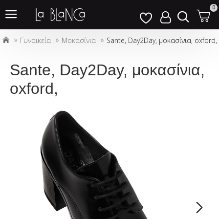
Σημείωση:
0
Αυτός
ο
Γυναικεία
Μοκασίνια
Sante, Day2Day, μοκασίνια, oxford,
ιστότοπος
περιλαμβάνει
ένα
Sante, Day2Day, μοκασίνια,
σύστημα
oxford,
προσβασιμότητας.