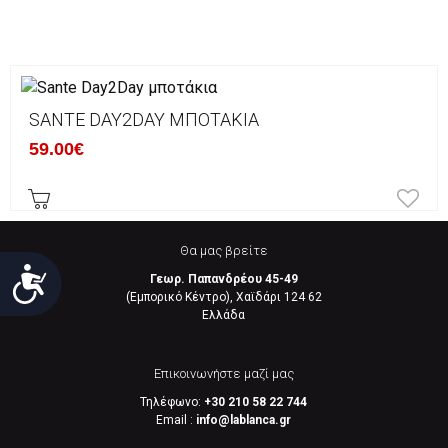
SANTE DAY2DAY ΜΠΟΤΆΚΙΑ
59.00€
Θα μας βρείτε
Προσιτότητα
Γεωρ. Παπανδρέου 45-49
(Εμπορικό Κέντρο), Χαϊδάρι 124 62
Eλλάδα
Επικοινωνήστε μαζί μας
Τηλέφωνο:
+30 210 58 22 744
Email :
info@lablanca.gr