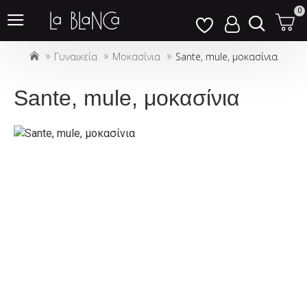
Σημείωση:
0
Αυτός
ο
Γυναικεία
Μοκασίνια
Sante, mule, μοκασίνια
ιστότοπος
περιλαμβάνει
ένα
Sante, mule, μοκασίνια
σύστημα
προσβασιμότητας.