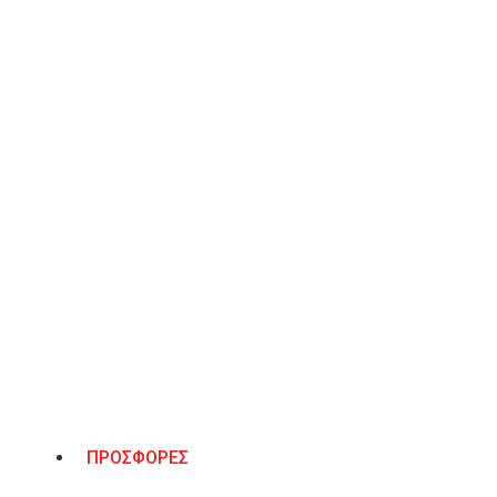
38
40
ΠΡΟΣΘΉΚΗ ΣΤΟ ΚΑΛΆΘΙ
Λίστα Επιθυμιών
ΠΕΡΙΓΡΑΦΉ
ΠΡΟΣΦΟΡΕΣ