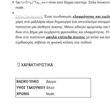
ΚΑΤΑΣΚΕΥΑΣΤΕΣ
Sante Day2Day μοκασίνια από δέρμα καστόρι. Σόλα hovercr
nude.
ΕΠΙΚΟΙΝΩΝΙΑ
Σόλα hovercraft:
Ένας συνδιασμός
ελαφρότητας και ευελι
χάρη στα μαξιλάρια αέρα δημιουργεί ένα αποτέλεσμα απορ
παπούτσι μία αίσθηση άνεσης. Μέσω ειδικών αμορτισέρ και 
δίνει στο βήμα μία ευχάριστη φρεσκάδας και ελαφρότητας. Η 
δίνει στο παπούτσι
υψηλά επίπεδα άνεσης
με απλό και λει
σχεδιασμός σέβεται τη φυσική κύλιση του ποδιού.
ΧΑΡΑΚΤΗΡΙΣΤΙΚΆ
ΒΑΣΙΚΌ ΥΛΙΚΌ
Δέρμα
ΎΨΟΣ ΤΑΚΟΥΝΙΟΎ
Φλατ
ΧΡΏΜΑ
Nude