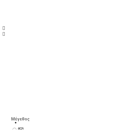
Sante Day2Day μοκασίνια
Εταιρεία:
Sante
SKU:
SKU-23-119-13
45.00€
Διαθέσιμα Τεμάχια: 3
ΑΞΕΣΟΥΑΡ
Μέγεθος
36