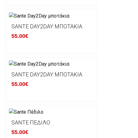
Έχετε το δικαίωμα να επιστρέψετε το προιόν που π
δεκατεσσάρων (14) ημερολογιακών ημερών και να ζ
SANTE DAY2DAY ΜΠΟΤΆΚΙΑ
του με άλλο μέγεθος ή άλλο προιόν.
55.00€
Βασική προυπόθεση για την επιστροφή του προιόντος
αρχική του κατάσταση, στην αρχική του συσκευασία κ
φθορά σε αυτό. Προϊόντα που στέλνονται χωρίς εξω
προστατεύει το επίσημο κουτί του προϊόντος αλλά κα
γίνονται δεκτά από την εταιρία μας και θα επιστρέ
Επίσης, πρέπει να υπάρχει και η απόδειξη λιανικής 
SANTE DAY2DAY ΜΠΟΤΆΚΙΑ
55.00€
Οι αλλαγές γίνονται πάντα με βάση τις τρέχουσες τι
Σε περίπτωση που επιλέξετε να σας αποσταλεί νέο
μπορείτε να επικοινωνήσετε μαζί μας για την πραγμ
Επιστρέφετε το προϊόν με τηv ACS Courier με δικά μ
SANTE ΠΈΔΙΛΟ
παραλάβουμε το δέμα σας, αποστέλλεται η αλλαγή σα
55.00€
περίπτωπη που θέλετε να προβείτε σε 2η αλλαγή υπ