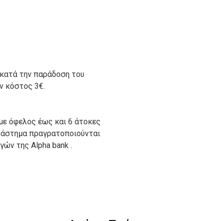
 κατά την παράδοση του
ον κόστος 3€.
με όφελος έως και 6 άτοκες
ατάστημα πραγρατοποιούνται
ών της Alpha bank .
ιον απο τους ακόλουθους