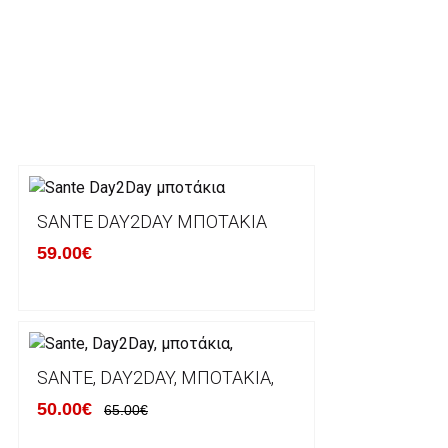
ΕΞΟΔΑ ΑΠΟΣΤΟΛΗΣ
ΕΛΛΑΔΑ
Η αποστολή των παραγγελιών σας πραγματοποιείτα
για αγορές άνω των 50€ και με κόστος μεταφορικών
Τα προϊόντα που παραγγέλνει ο χρήστης μέσω του 
lablanca.gr αποστέλλονται με την ACS Courier.
SANTE DAY2DAY ΜΠΟΤΆΚΙΑ
59.00€
Εκτός Ελλάδος δεν αποστέλουμε .
Χρόνος Διεκπεραίωσης Παραγγελιών:
Ο χρόνος παράδοσης εκτιμάται σε 1-5 εργάσιμες ημ
αναχώρησης της παραγγελίας του πελάτη.
SANTE, DAY2DAY, ΜΠΟΤΆΚΙΑ,
50.00€
65.00€
ΠΟΛΙΤΙΚΗ ΕΠΙΣΤΡΟΦΩΝ