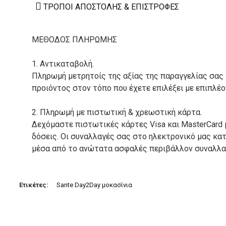
ΤΡΌΠΟΙ ΑΠΟΣΤΟΛΉΣ & ΕΠΙΣΤΡΟΦΈΣ
ΜΕΘΟΔΟΣ ΠΛΗΡΩΜΗΣ
1. Αντικαταβολή.
Πληρωμή μετρητοίς της αξίας της παραγγελίας σας
προιόντος στον τόπο που έχετε επιλέξει με επιπλέ
2. Πληρωμή με πιστωτική & χρεωστική κάρτα.
Δεχόμαστε πιστωτικές κάρτες Visa και MasterCard 
δόσεις. Οι συναλλαγές σας στο ηλεκτρονικό μας κ
μέσα από το ανώτατα ασφαλές περιβάλλον συναλλαγ
3. Πληρωμή με κατάθεση σε Τραπεζικό Λογαριασμό.
Μπορείτε να μεταφέρετε το ποσό οφειλής, σε κάπο
Ετικέτες:
Sante Day2Day μοκασίνια
τραπεζικούς λογαριασμούς:
Alpha bank: GR4001402880288002002005983