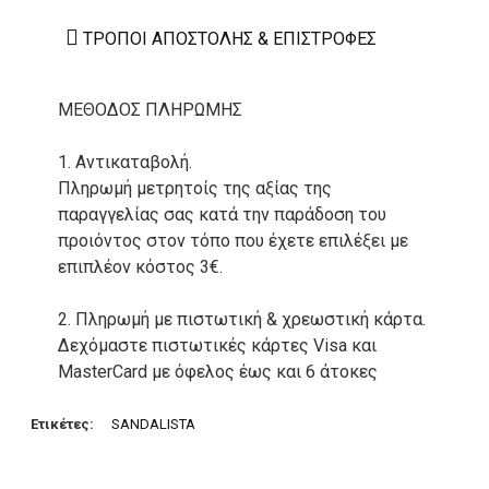
ΤΡΌΠΟΙ ΑΠΟΣΤΟΛΉΣ & ΕΠΙΣΤΡΟΦΈΣ
ΜΕΘΟΔΟΣ ΠΛΗΡΩΜΗΣ
1. Αντικαταβολή.
Πληρωμή μετρητοίς της αξίας της
παραγγελίας σας κατά την παράδοση του
προιόντος στον τόπο που έχετε επιλέξει με
επιπλέον κόστος 3€.
2. Πληρωμή με πιστωτική & χρεωστική κάρτα.
Δεχόμαστε πιστωτικές κάρτες Visa και
MasterCard με όφελος έως και 6 άτοκες
δόσεις. Οι συναλλαγές σας στο ηλεκτρονικό
μας κατάστημα πραγρατοποιούνται μέσα από
Ετικέτες:
SANDALISTA
το ανώτατα ασφαλές περιβάλλον συναλλαγών
της Alpha bank .