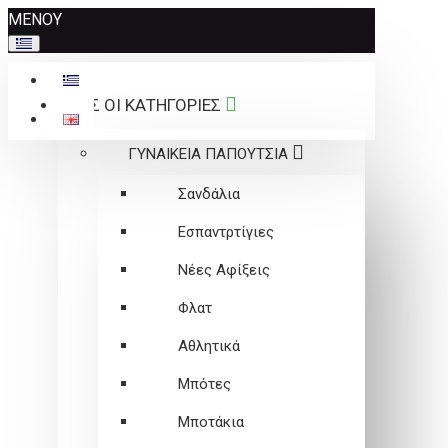
Σημείωση:
ΜΕΝΟΥ
Αυτός
ο
ιστότοπος
ΟΛΕΣ ΟΙ ΚΑΤΗΓΟΡΙΕΣ
περιλαμβάνει
ένα
ΓΥΝΑΙΚΕΙΑ ΠΑΠΟΥΤΣΙΑ
σύστημα
προσβασιμότητας.
Σανδάλια
Εσπαντρτίγιες
Νέες Αφίξεις
Φλατ
Αθλητικά
Μπότες
Μποτάκια