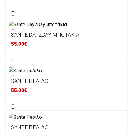
αποστέλλονται με την ACS Courier.
Εκτός Ελλάδος δεν αποστέλουμε .
SANTE DAY2DAY ΜΠΟΤΆΚΙΑ
Χρόνος Διεκπεραίωσης Παραγγελιών:
55.00€
Ο χρόνος παράδοσης εκτιμάται σε 1-5
εργάσιμες ημέρες από την ημερομηνία
αναχώρησης της παραγγελίας του πελάτη.
SANTE ΠΈΔΙΛΟ
ΠΟΛΙΤΙΚΗ ΕΠΙΣΤΡΟΦΩΝ
55.00€
Έχετε το δικαίωμα να επιστρέψετε το προιόν
που παραλάβετε εντός δεκατεσσάρων (14)
ημερολογιακών ημερών και να ζητήσετε την
αντικατάστασή του με άλλο μέγεθος ή άλλο
SANTE ΠΈΔΙΛΟ
προιόν.