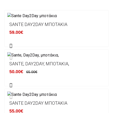
3. Πληρωμή με κατάθεση σε Τραπεζικό
Λογαριασμό.
Μπορείτε να μεταφέρετε το ποσό οφειλής, σε
SANTE DAY2DAY ΜΠΟΤΆΚΙΑ
κάποιον απο τους ακόλουθους τραπεζικούς
59.00€
λογαριασμούς:
Alpha bank: GR4001402880288002002005983
ΕΞΟΔΑ ΑΠΟΣΤΟΛΗΣ
SANTE, DAY2DAY, ΜΠΟΤΆΚΙΑ,
ΕΛΛΑΔΑ
50.00€
65.00€
Η αποστολή των παραγγελιών σας
πραγματοποιείται σε όλη την Ελλάδα ΔΩΡΕΑΝ
για αγορές άνω των 50€ και με κόστος
μεταφορικών 2€ για αγορές κάτω των 50€
SANTE DAY2DAY ΜΠΟΤΆΚΙΑ
Τα προϊόντα που παραγγέλνει ο χρήστης μέσω
55.00€
του ηλεκτρονικού καταστήματος lablanca.gr