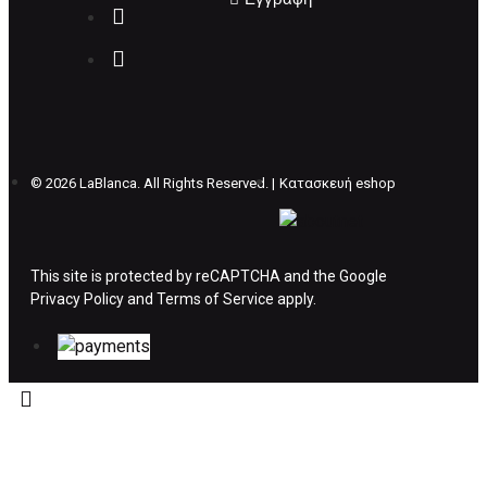
Επιστρέφετε το προϊόν με τηv ACS Courier με
δικά μας έξοδα και μόλις παραλάβουμε το
δέμα σας, αποστέλλεται η αλλαγή σας με
επιπλέον κόστος 4€ . Σε περίπτωπη που
θέλετε να προβείτε σε 2η αλλαγή υπάρχει η
επιβάρυνση των 5€.
©
2026 LaBlanca. All Rights Reserved. |
Κατασκευή eshop
ΔΙΚΑΙΩΜΑ ΥΠΑΝΑΧΩΡΗΣΗΣ-ΕΠΙΣΤΡΟΦΗ
ΧΡΗΜΑΤΩΝ
This site is protected by reCAPTCHA and the Google
Privacy Policy
Η επιστροφή χρημάτων ακολουθείται στις
and
Terms of Service
apply.
παρακάτω περιπτώσεις:
Το προϊόν θα πρέπει να βρίσκεται στην αρχική
του συσκευασία και κατάσταση που είχε κατά
την παραλαβή από τον πελάτη. (όπως είχε
κατά το χρόνο της παράδοσης στον πελάτη)
και να μην έχει υποστεί φθορές ή άλλα