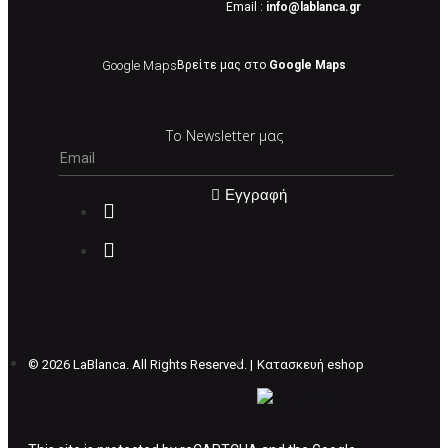
Email :
info@lablanca.gr
Οι αλλαγές γίνονται πάντα με βάση τις
τρέχουσες τιμές.
Google Maps
Βρείτε μας στο
Google Maps
Σε περίπτωση που επιλέξετε να σας
Το Newsletter μας
αποσταλεί νέο προϊόν προς αντικατάσταση
μπορείτε να επικοινωνήσετε μαζί μας για την
πραγματοποίηση νέας παραγγελίας.
Εγγραφή
Επιστρέφετε το προϊόν με τηv ACS Courier με
δικά μας έξοδα και μόλις παραλάβουμε το
δέμα σας, αποστέλλεται η αλλαγή σας με
επιπλέον κόστος 4€ . Σε περίπτωπη που
θέλετε να προβείτε σε 2η αλλαγή υπάρχει η
επιβάρυνση των 5€.
©
2026 LaBlanca. All Rights Reserved. |
Κατασκευή eshop
ΔΙΚΑΙΩΜΑ ΥΠΑΝΑΧΩΡΗΣΗΣ-ΕΠΙΣΤΡΟΦΗ
ΧΡΗΜΑΤΩΝ