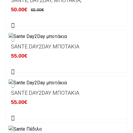
SANTE, DAY2DAY, ΜΠΟΤΆΚΙΑ,
ΕΛΛΑΔΑ
50.00€
65.00€
Η αποστολή των παραγγελιών σας
πραγματοποιείται σε όλη την Ελλάδα ΔΩΡΕΑΝ
για αγορές άνω των 50€ και με κόστος
μεταφορικών 2€ για αγορές κάτω των 50€
SANTE DAY2DAY ΜΠΟΤΆΚΙΑ
Τα προϊόντα που παραγγέλνει ο χρήστης μέσω
55.00€
του ηλεκτρονικού καταστήματος lablanca.gr
αποστέλλονται με την ACS Courier.
Εκτός Ελλάδος δεν αποστέλουμε .
SANTE DAY2DAY ΜΠΟΤΆΚΙΑ
Χρόνος Διεκπεραίωσης Παραγγελιών:
55.00€
Ο χρόνος παράδοσης εκτιμάται σε 1-5
εργάσιμες ημέρες από την ημερομηνία
αναχώρησης της παραγγελίας του πελάτη.