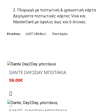
2. Πληρωμή με πιστωτική & χρεωστική κάρτα.
Δεχόμαστε πιστωτικές κάρτες Visa και
MasterCard με όφελος έως και 6 άτοκες
δόσεις. Οι συναλλαγές σας στο ηλεκτρονικό
μας κατάστημα πραγρατοποιούνται μέσα από
Ετικέτες:
JUST CAVALLI
Παντόφλα
το ανώτατα ασφαλές περιβάλλον συναλλαγών
της Alpha bank .
3. Πληρωμή με κατάθεση σε Τραπεζικό
Λογαριασμό.
Μπορείτε να μεταφέρετε το ποσό οφειλής, σε
SANTE DAY2DAY ΜΠΟΤΆΚΙΑ
κάποιον απο τους ακόλουθους τραπεζικούς
59.00€
λογαριασμούς:
Alpha bank: GR4001402880288002002005983
ΕΞΟΔΑ ΑΠΟΣΤΟΛΗΣ