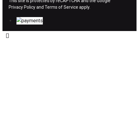
This site is protected by reCAPTCHA and the Google
Privacy Policy
Η επιστροφή χρημάτων ακολουθείται στις
and
Terms of Service
apply.
παρακάτω περιπτώσεις:
Το προϊόν θα πρέπει να βρίσκεται στην αρχική
του συσκευασία και κατάσταση που είχε κατά
την παραλαβή από τον πελάτη. (όπως είχε
κατά το χρόνο της παράδοσης στον πελάτη)
και να μην έχει υποστεί φθορές ή άλλα
ελαττώματα.
Προϊόντα που στέλνονται χωρίς εξωτερική
συσκευασία που να προστατεύει το επίσημο
κουτί του προϊόντος αλλά και το ίδιο το
προϊόν, δεν θα γίνονται δεκτά από την εταιρία
μας και θα επιστρέφονται πίσω στον πελάτη.
Το προϊόν θα πρέπει να συνοδεύεται από τα
αντίστοιχα παραστατικά που ο πελάτης έλαβε