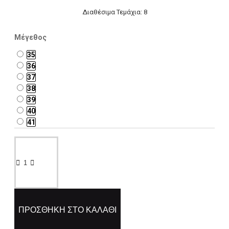
Διαθέσιμα Τεμάχια: 8
Μέγεθος
35
36
37
38
39
40
41
ΠΡΟΣΘΉΚΗ ΣΤΟ ΚΑΛΆΘΙ