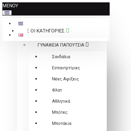
Σημείωση:
ΜΕΝΟΥ
Αυτός
ο
ιστότοπος
ΟΛΕΣ ΟΙ ΚΑΤΗΓΟΡΙΕΣ
περιλαμβάνει
ένα
ΓΥΝΑΙΚΕΙΑ ΠΑΠΟΥΤΣΙΑ
σύστημα
προσβασιμότητας.
Σανδάλια
Εσπαντρτίγιες
Νέες Αφίξεις
Φλατ
Αθλητικά
Μπότες
Μποτάκια