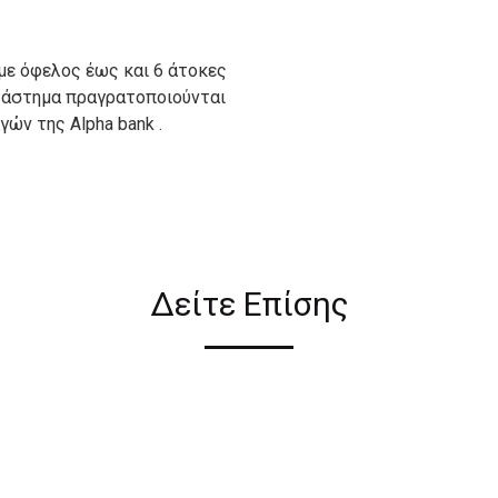
με όφελος έως και 6 άτοκες
ατάστημα πραγρατοποιούνται
ών της Alpha bank .
ιον απο τους ακόλουθους
Δείτε Επίσης
ι σε όλη την Ελλάδα ΔΩΡΕΑΝ
 2€ για αγορές κάτω των 50€
ηλεκτρονικού καταστήματος