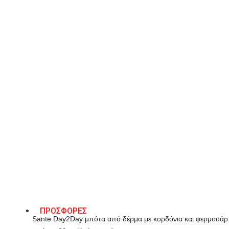
41
ΠΡΟΣΘΉΚΗ ΣΤΟ ΚΑΛΆΘΙ
Λίστα Επιθυμιών
ΠΕΡΙΓΡΑΦΉ
ΠΡΟΣΦΟΡΕΣ
Sante Day2Day μπότα από δέρμα με κορδόνια και φερμουάρ. 