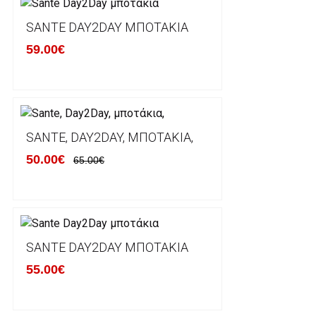
lablanca.gr αποστέλλονται με την ACS Courier.
SANTE DAY2DAY ΜΠΟΤΆΚΙΑ
59.00€
Εκτός Ελλάδος δεν αποστέλουμε .
Χρόνος Διεκπεραίωσης Παραγγελιών:
Ο χρόνος παράδοσης εκτιμάται σε 1-5 εργάσιμες ημ
αναχώρησης της παραγγελίας του πελάτη.
SANTE, DAY2DAY, ΜΠΟΤΆΚΙΑ,
50.00€
65.00€
ΠΟΛΙΤΙΚΗ ΕΠΙΣΤΡΟΦΩΝ
Έχετε το δικαίωμα να επιστρέψετε το προιόν που π
δεκατεσσάρων (14) ημερολογιακών ημερών και να ζ
SANTE DAY2DAY ΜΠΟΤΆΚΙΑ
του με άλλο μέγεθος ή άλλο προιόν.
55.00€
Βασική προυπόθεση για την επιστροφή του προιόντος
αρχική του κατάσταση, στην αρχική του συσκευασία κ
φθορά σε αυτό. Προϊόντα που στέλνονται χωρίς εξω