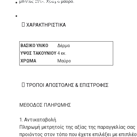
μπότας 39εκ. Χρώμα μαύρο.
ΚΑΤΑΣΚΕΥΑΣΤΕΣ
ΕΠΙΚΟΙΝΩΝΙΑ
ΧΑΡΑΚΤΗΡΙΣΤΙΚΆ
ΒΑΣΙΚΌ ΥΛΙΚΌ
Δέρμα
ΎΨΟΣ ΤΑΚΟΥΝΙΟΎ
4 εκ.
ΧΡΏΜΑ
Μαύρο
ΤΡΌΠΟΙ ΑΠΟΣΤΟΛΉΣ & ΕΠΙΣΤΡΟΦΈΣ
ΜΕΘΟΔΟΣ ΠΛΗΡΩΜΗΣ
1. Αντικαταβολή.
Πληρωμή μετρητοίς της αξίας της παραγγελίας σας
προιόντος στον τόπο που έχετε επιλέξει με επιπλέ