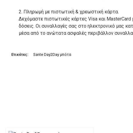
2. Πληρωμή με πιστωτική & χρεωστική κάρτα.
Δεχόμαστε πιστωτικές κάρτες Visa και MasterCard 
δόσεις. Οι συναλλαγές σας στο ηλεκτρονικό μας κ
μέσα από το ανώτατα ασφαλές περιβάλλον συναλλαγ
3. Πληρωμή με κατάθεση σε Τραπεζικό Λογαριασμό.
Μπορείτε να μεταφέρετε το ποσό οφειλής, σε κάπο
Ετικέτες:
Sante Day2Day μπότα
τραπεζικούς λογαριασμούς:
Alpha bank: GR4001402880288002002005983
ΕΞΟΔΑ ΑΠΟΣΤΟΛΗΣ
ΕΛΛΑΔΑ
Η αποστολή των παραγγελιών σας πραγματοποιείτα
για αγορές άνω των 50€ και με κόστος μεταφορικών
Τα προϊόντα που παραγγέλνει ο χρήστης μέσω του 