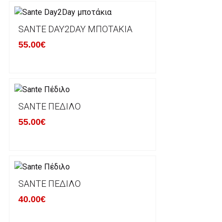
προστατεύει το επίσημο κουτί του προϊόντος αλλά κα
γίνονται δεκτά από την εταιρία μας και θα επιστρέ
Επίσης, πρέπει να υπάρχει και η απόδειξη λιανικής 
SANTE DAY2DAY ΜΠΟΤΆΚΙΑ
55.00€
Οι αλλαγές γίνονται πάντα με βάση τις τρέχουσες τι
Σε περίπτωση που επιλέξετε να σας αποσταλεί νέο
μπορείτε να επικοινωνήσετε μαζί μας για την πραγμ
Επιστρέφετε το προϊόν με τηv ACS Courier με δικά μ
SANTE ΠΈΔΙΛΟ
παραλάβουμε το δέμα σας, αποστέλλεται η αλλαγή σα
55.00€
περίπτωπη που θέλετε να προβείτε σε 2η αλλαγή υπ
ΔΙΚΑΙΩΜΑ ΥΠΑΝΑΧΩΡΗΣΗΣ-ΕΠΙΣΤΡΟΦΗ ΧΡΗΜΑΤΩ
Η επιστροφή χρημάτων ακολουθείται στις παρακάτ
SANTE ΠΈΔΙΛΟ
40.00€
Το προϊόν θα πρέπει να βρίσκεται στην αρχική του 
είχε κατά την παραλαβή από τον πελάτη. (όπως είχ