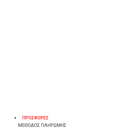
Sante Day2Day μποτάκια από δέρμα με λάστιχα στο πλά
Χρώμα μαύρο.
ΧΑΡΑΚΤΗΡΙΣΤΙΚΆ
ΒΑΣΙΚΌ ΥΛΙΚΌ
Δέρμα
ΎΨΟΣ ΤΑΚΟΥΝΙΟΎ
3 εκ.
ΧΡΏΜΑ
Μαύρο
ΤΡΌΠΟΙ ΑΠΟΣΤΟΛΉΣ & ΕΠΙΣΤΡΟΦΈΣ
ΠΡΟΣΦΟΡΕΣ
ΜΕΘΟΔΟΣ ΠΛΗΡΩΜΗΣ