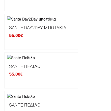
του με άλλο μέγεθος ή άλλο προιόν.
Βασική προυπόθεση για την επιστροφή του προιόντος
αρχική του κατάσταση, στην αρχική του συσκευασία κ
φθορά σε αυτό. Προϊόντα που στέλνονται χωρίς εξω
προστατεύει το επίσημο κουτί του προϊόντος αλλά κα
SANTE DAY2DAY ΜΠΟΤΆΚΙΑ
γίνονται δεκτά από την εταιρία μας και θα επιστρέ
55.00€
Επίσης, πρέπει να υπάρχει και η απόδειξη λιανικής 
Οι αλλαγές γίνονται πάντα με βάση τις τρέχουσες τι
Σε περίπτωση που επιλέξετε να σας αποσταλεί νέο
SANTE ΠΈΔΙΛΟ
μπορείτε να επικοινωνήσετε μαζί μας για την πραγμ
Επιστρέφετε το προϊόν με τηv ACS Courier με δικά μ
55.00€
παραλάβουμε το δέμα σας, αποστέλλεται η αλλαγή σα
περίπτωπη που θέλετε να προβείτε σε 2η αλλαγή υπ
ΔΙΚΑΙΩΜΑ ΥΠΑΝΑΧΩΡΗΣΗΣ-ΕΠΙΣΤΡΟΦΗ ΧΡΗΜΑΤΩ
SANTE ΠΈΔΙΛΟ