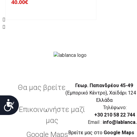
40.00€
Η επιστροφή χρημάτων ακολουθείται στις παρακάτ
Το προϊόν θα πρέπει να βρίσκεται στην αρχική του 
είχε κατά την παραλαβή από τον πελάτη. (όπως είχ
στον πελάτη) και να μην έχει υποστεί φθορές ή άλλ
Προϊόντα που στέλνονται χωρίς εξωτερική συσκευα
επίσημο κουτί του προϊόντος αλλά και το ίδιο το πρ
την εταιρία μας και θα επιστρέφονται πίσω στον πε
Το προϊόν θα πρέπει να συνοδεύεται από τα αντίστο
πελάτης έλαβε κατά την παραλαβή του (απόδειξη, τι
Γεωρ. Παπανδρέου 45-49
Θα μας βρείτε
(Εμπορικό Κέντρο), Χαϊδάρι 124
Η επιστροφή θα πραγματοποιείται εντός 14 ημερών
Eλλάδα
Προσιτότητα
λογαριασμό που θα υποδεικνύει ο πελάτης.
Τηλέφωνο:
Επικοινωνήστε μαζί
(Συνεργαζόμενες τράπεζες : Alpha bank )
+30 210 58 22 744
μας
Email :
info@lablanca.
Ο πελάτης θα επιβαρύνεται για τα έξοδα επιστροφής
Βρείτε μας στο
Google Maps
Google Maps