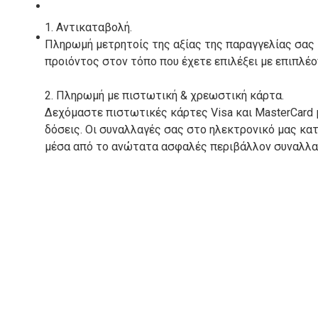
ΚΑΤΑΣΚΕΥΑΣΤΕΣ
1. Αντικαταβολή.
ΕΠΙΚΟΙΝΩΝΙΑ
Πληρωμή μετρητοίς της αξίας της παραγγελίας σας
προιόντος στον τόπο που έχετε επιλέξει με επιπλέ
2. Πληρωμή με πιστωτική & χρεωστική κάρτα.
Δεχόμαστε πιστωτικές κάρτες Visa και MasterCard 
δόσεις. Οι συναλλαγές σας στο ηλεκτρονικό μας κ
μέσα από το ανώτατα ασφαλές περιβάλλον συναλλαγ
3. Πληρωμή με κατάθεση σε Τραπεζικό Λογαριασμό.
Μπορείτε να μεταφέρετε το ποσό οφειλής, σε κάπο
τραπεζικούς λογαριασμούς:
Alpha bank: GR4001402880288002002005983
ΕΞΟΔΑ ΑΠΟΣΤΟΛΗΣ
ΕΛΛΑΔΑ