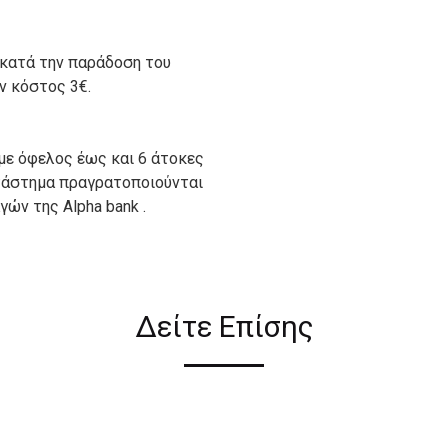
 κατά την παράδοση του
ον κόστος 3€.
με όφελος έως και 6 άτοκες
ατάστημα πραγρατοποιούνται
ών της Alpha bank .
ιον απο τους ακόλουθους
Δείτε Επίσης