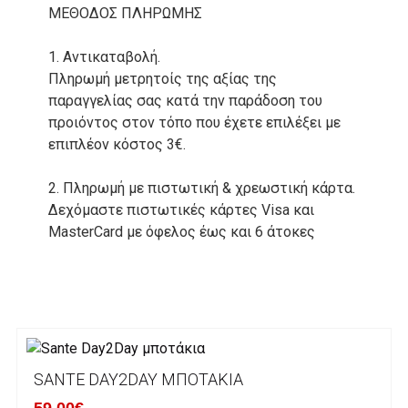
ΜΕΘΟΔΟΣ ΠΛΗΡΩΜΗΣ
1. Αντικαταβολή.
Πληρωμή μετρητοίς της αξίας της
παραγγελίας σας κατά την παράδοση του
προιόντος στον τόπο που έχετε επιλέξει με
επιπλέον κόστος 3€.
2. Πληρωμή με πιστωτική & χρεωστική κάρτα.
Δεχόμαστε πιστωτικές κάρτες Visa και
MasterCard με όφελος έως και 6 άτοκες
δόσεις. Οι συναλλαγές σας στο ηλεκτρονικό
μας κατάστημα πραγρατοποιούνται μέσα από
το ανώτατα ασφαλές περιβάλλον συναλλαγών
της Alpha bank .
3. Πληρωμή με κατάθεση σε Τραπεζικό
SANTE DAY2DAY ΜΠΟΤΆΚΙΑ
Λογαριασμό.
Μπορείτε να μεταφέρετε το ποσό οφειλής, σε