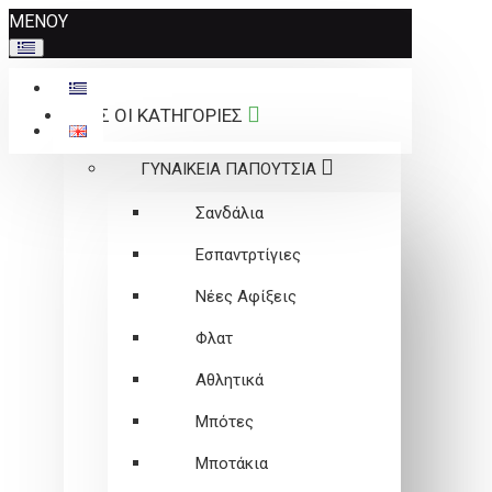
Σημείωση:
ΜΕΝΟΥ
Αυτός
ο
ιστότοπος
ΟΛΕΣ ΟΙ ΚΑΤΗΓΟΡΙΕΣ
περιλαμβάνει
ένα
ΓΥΝΑΙΚΕΙΑ ΠΑΠΟΥΤΣΙΑ
σύστημα
προσβασιμότητας.
Σανδάλια
Εσπαντρτίγιες
Νέες Αφίξεις
Φλατ
Αθλητικά
Μπότες
Μποτάκια