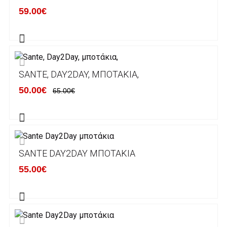
κάποιον απο τους ακόλουθους τραπεζικούς
59.00€
λογαριασμούς:
Alpha bank: GR4001402880288002002005983
ΕΞΟΔΑ ΑΠΟΣΤΟΛΗΣ
SANTE, DAY2DAY, ΜΠΟΤΆΚΙΑ,
ΕΛΛΑΔΑ
50.00€
65.00€
Η αποστολή των παραγγελιών σας
πραγματοποιείται σε όλη την Ελλάδα ΔΩΡΕΑΝ
για αγορές άνω των 50€ και με κόστος
μεταφορικών 2€ για αγορές κάτω των 50€
SANTE DAY2DAY ΜΠΟΤΆΚΙΑ
Τα προϊόντα που παραγγέλνει ο χρήστης μέσω
55.00€
του ηλεκτρονικού καταστήματος lablanca.gr
αποστέλλονται με την ACS Courier.
Εκτός Ελλάδος δεν αποστέλουμε .