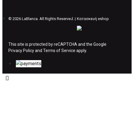
θέλετε να προβείτε σε 2η αλλαγή υπάρχει η
επιβάρυνση των 5€.
©
2026 LaBlanca. All Rights Reserved. |
Κατασκευή eshop
ΔΙΚΑΙΩΜΑ ΥΠΑΝΑΧΩΡΗΣΗΣ-ΕΠΙΣΤΡΟΦΗ
ΧΡΗΜΑΤΩΝ
This site is protected by reCAPTCHA and the Google
Privacy Policy
Η επιστροφή χρημάτων ακολουθείται στις
and
Terms of Service
apply.
παρακάτω περιπτώσεις:
Το προϊόν θα πρέπει να βρίσκεται στην αρχική
του συσκευασία και κατάσταση που είχε κατά
την παραλαβή από τον πελάτη. (όπως είχε
κατά το χρόνο της παράδοσης στον πελάτη)
και να μην έχει υποστεί φθορές ή άλλα
ελαττώματα.
Προϊόντα που στέλνονται χωρίς εξωτερική
συσκευασία που να προστατεύει το επίσημο