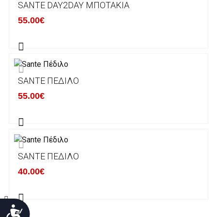
SANTE DAY2DAY ΜΠΟΤΆΚΙΑ
Χρόνος Διεκπεραίωσης Παραγγελιών:
55.00€
Ο χρόνος παράδοσης εκτιμάται σε 1-5
εργάσιμες ημέρες από την ημερομηνία
αναχώρησης της παραγγελίας του πελάτη.
SANTE ΠΈΔΙΛΟ
ΠΟΛΙΤΙΚΗ ΕΠΙΣΤΡΟΦΩΝ
55.00€
Έχετε το δικαίωμα να επιστρέψετε το προιόν
που παραλάβετε εντός δεκατεσσάρων (14)
ημερολογιακών ημερών και να ζητήσετε την
αντικατάστασή του με άλλο μέγεθος ή άλλο
SANTE ΠΈΔΙΛΟ
προιόν.
Βασική προυπόθεση για την επιστροφή του
40.00€
προιόντος είναι να βρίσκεται στην αρχική του
κατάσταση, στην αρχική του συσκευασία και
να μην έχει επέλθει καμία φθορά σε αυτό.
Προσιτότητα
Προϊόντα που στέλνονται χωρίς εξωτερική