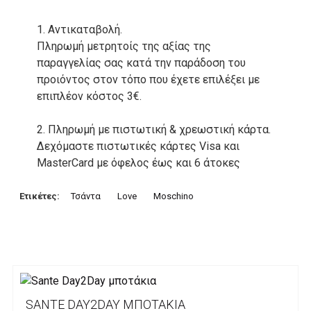
1. Αντικαταβολή.
Πληρωμή μετρητοίς της αξίας της
παραγγελίας σας κατά την παράδοση του
προιόντος στον τόπο που έχετε επιλέξει με
επιπλέον κόστος 3€.
2. Πληρωμή με πιστωτική & χρεωστική κάρτα.
Δεχόμαστε πιστωτικές κάρτες Visa και
MasterCard με όφελος έως και 6 άτοκες
δόσεις. Οι συναλλαγές σας στο ηλεκτρονικό
μας κατάστημα πραγρατοποιούνται μέσα από
Ετικέτες:
Τσάντα
Love
Moschino
το ανώτατα ασφαλές περιβάλλον συναλλαγών
της Alpha bank .
3. Πληρωμή με κατάθεση σε Τραπεζικό
Λογαριασμό.
Μπορείτε να μεταφέρετε το ποσό οφειλής, σε
SANTE DAY2DAY ΜΠΟΤΆΚΙΑ