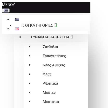
Σημείωση:
ΜΕΝΟΥ
Αυτός
ο
ιστότοπος
ΟΛΕΣ ΟΙ ΚΑΤΗΓΟΡΙΕΣ
περιλαμβάνει
ένα
ΓΥΝΑΙΚΕΙΑ ΠΑΠΟΥΤΣΙΑ
σύστημα
προσβασιμότητας.
Σανδάλια
Εσπαντρτίγιες
Νέες Αφίξεις
Φλατ
Αθλητικά
Μπότες
Μποτάκια