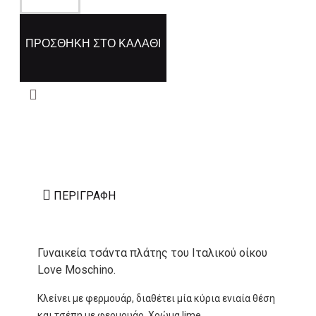
ΠΡΟΣΘΉΚΗ ΣΤΟ ΚΑΛΆΘΙ
ΠΕΡΙΓΡΑΦΉ
Γυναικεία τσάντα πλάτης του Ιταλικού οίκου
Love Moschino.
Κλείνει με φερμουάρ, διαθέτει μία κύρια ενιαία θέση
και τσέπη με φερμουάρ. Χρώμα lime.