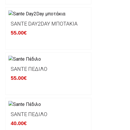
φθορά σε αυτό. Προϊόντα που στέλνονται χωρίς εξω
προστατεύει το επίσημο κουτί του προϊόντος αλλά κα
γίνονται δεκτά από την εταιρία μας και θα επιστρέ
Επίσης, πρέπει να υπάρχει και η απόδειξη λιανικής 
SANTE DAY2DAY ΜΠΟΤΆΚΙΑ
55.00€
Οι αλλαγές γίνονται πάντα με βάση τις τρέχουσες τι
Σε περίπτωση που επιλέξετε να σας αποσταλεί νέο
μπορείτε να επικοινωνήσετε μαζί μας για την πραγμ
Επιστρέφετε το προϊόν με τηv ACS Courier με δικά μ
SANTE ΠΈΔΙΛΟ
παραλάβουμε το δέμα σας, αποστέλλεται η αλλαγή σα
55.00€
περίπτωπη που θέλετε να προβείτε σε 2η αλλαγή υπ
ΔΙΚΑΙΩΜΑ ΥΠΑΝΑΧΩΡΗΣΗΣ-ΕΠΙΣΤΡΟΦΗ ΧΡΗΜΑΤΩ
Η επιστροφή χρημάτων ακολουθείται στις παρακάτ
SANTE ΠΈΔΙΛΟ
40.00€
Το προϊόν θα πρέπει να βρίσκεται στην αρχική του 