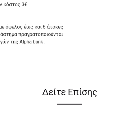
ον κόστος 3€.
με όφελος έως και 6 άτοκες
ατάστημα πραγρατοποιούνται
ών της Alpha bank .
ιον απο τους ακόλουθους
Δείτε Επίσης
ι σε όλη την Ελλάδα ΔΩΡΕΑΝ
 2€ για αγορές κάτω των 50€