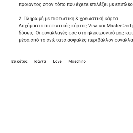
προιόντος στον τόπο που έχετε επιλέξει με επιπλέ
2. Πληρωμή με πιστωτική & χρεωστική κάρτα.
Δεχόμαστε πιστωτικές κάρτες Visa και MasterCard 
δόσεις. Οι συναλλαγές σας στο ηλεκτρονικό μας κ
μέσα από το ανώτατα ασφαλές περιβάλλον συναλλαγ
3. Πληρωμή με κατάθεση σε Τραπεζικό Λογαριασμό.
Μπορείτε να μεταφέρετε το ποσό οφειλής, σε κάπο
Ετικέτες:
Τσάντα
Love
Moschino
τραπεζικούς λογαριασμούς:
Alpha bank: GR4001402880288002002005983
ΕΞΟΔΑ ΑΠΟΣΤΟΛΗΣ
ΕΛΛΑΔΑ
Η αποστολή των παραγγελιών σας πραγματοποιείτα
για αγορές άνω των 50€ και με κόστος μεταφορικών