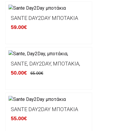
Τα προϊόντα που παραγγέλνει ο χρήστης μέσω του 
lablanca.gr αποστέλλονται με την ACS Courier.
SANTE DAY2DAY ΜΠΟΤΆΚΙΑ
59.00€
Εκτός Ελλάδος δεν αποστέλουμε .
Χρόνος Διεκπεραίωσης Παραγγελιών:
Ο χρόνος παράδοσης εκτιμάται σε 1-5 εργάσιμες ημ
αναχώρησης της παραγγελίας του πελάτη.
SANTE, DAY2DAY, ΜΠΟΤΆΚΙΑ,
50.00€
65.00€
ΠΟΛΙΤΙΚΗ ΕΠΙΣΤΡΟΦΩΝ
Έχετε το δικαίωμα να επιστρέψετε το προιόν που π
δεκατεσσάρων (14) ημερολογιακών ημερών και να ζ
SANTE DAY2DAY ΜΠΟΤΆΚΙΑ
του με άλλο μέγεθος ή άλλο προιόν.
55.00€
Βασική προυπόθεση για την επιστροφή του προιόντος
αρχική του κατάσταση, στην αρχική του συσκευασία κ