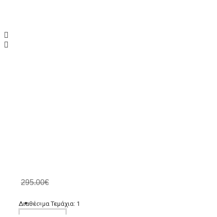
Τσάντα, Love, Moschino,
Εταιρεία:
Love Moschino
SKU:
JC4114-FUX
205.00€
295.00€
ΑΞΕΣΟΥΑΡ
Διαθέσιμα Τεμάχια: 1