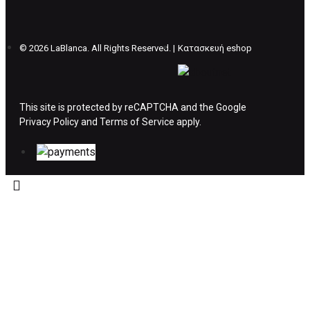
θέλετε να προβείτε σε 2η αλλαγή υπάρχει η
επιβάρυνση των 5€.
©
2026 LaBlanca. All Rights Reserved. |
Κατασκευή eshop
ΔΙΚΑΙΩΜΑ ΥΠΑΝΑΧΩΡΗΣΗΣ-ΕΠΙΣΤΡΟΦΗ
ΧΡΗΜΑΤΩΝ
This site is protected by reCAPTCHA and the Google
Privacy Policy
Η επιστροφή χρημάτων ακολουθείται στις
and
Terms of Service
apply.
παρακάτω περιπτώσεις:
Το προϊόν θα πρέπει να βρίσκεται στην αρχική
του συσκευασία και κατάσταση που είχε κατά
την παραλαβή από τον πελάτη. (όπως είχε
κατά το χρόνο της παράδοσης στον πελάτη)
και να μην έχει υποστεί φθορές ή άλλα
ελαττώματα.
Προϊόντα που στέλνονται χωρίς εξωτερική
συσκευασία που να προστατεύει το επίσημο