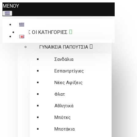
Σημείωση:
ΜΕΝΟΥ
Αυτός
ο
ιστότοπος
ΟΛΕΣ ΟΙ ΚΑΤΗΓΟΡΙΕΣ
περιλαμβάνει
ένα
ΓΥΝΑΙΚΕΙΑ ΠΑΠΟΥΤΣΙΑ
σύστημα
προσβασιμότητας.
Σανδάλια
Εσπαντρτίγιες
Νέες Αφίξεις
Φλατ
Αθλητικά
Μπότες
Μποτάκια