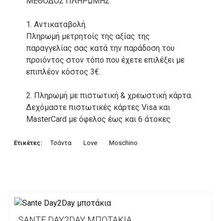
ΜΕΘΟΔΟΣ ΠΛΗΡΩΜΗΣ
1. Αντικαταβολή.
Πληρωμή μετρητοίς της αξίας της
παραγγελίας σας κατά την παράδοση του
προιόντος στον τόπο που έχετε επιλέξει με
επιπλέον κόστος 3€.
2. Πληρωμή με πιστωτική & χρεωστική κάρτα.
Δεχόμαστε πιστωτικές κάρτες Visa και
MasterCard με όφελος έως και 6 άτοκες
δόσεις. Οι συναλλαγές σας στο ηλεκτρονικό
μας κατάστημα πραγρατοποιούνται μέσα από
Ετικέτες:
Τσάντα
Love
Moschino
το ανώτατα ασφαλές περιβάλλον συναλλαγών
της Alpha bank .
3. Πληρωμή με κατάθεση σε Τραπεζικό
Λογαριασμό.
Μπορείτε να μεταφέρετε το ποσό οφειλής, σε
SANTE DAY2DAY ΜΠΟΤΆΚΙΑ