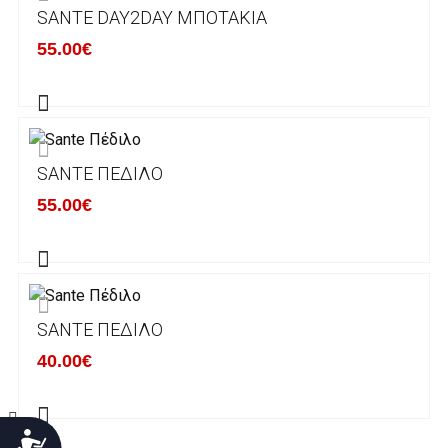
SANTE DAY2DAY ΜΠΟΤΆΚΙΑ
Χρόνος Διεκπεραίωσης Παραγγελιών:
55.00€
Ο χρόνος παράδοσης εκτιμάται σε 1-5
εργάσιμες ημέρες από την ημερομηνία
αναχώρησης της παραγγελίας του πελάτη.
SANTE ΠΈΔΙΛΟ
ΠΟΛΙΤΙΚΗ ΕΠΙΣΤΡΟΦΩΝ
55.00€
Έχετε το δικαίωμα να επιστρέψετε το προιόν
που παραλάβετε εντός δεκατεσσάρων (14)
ημερολογιακών ημερών και να ζητήσετε την
αντικατάστασή του με άλλο μέγεθος ή άλλο
SANTE ΠΈΔΙΛΟ
προιόν.
Βασική προυπόθεση για την επιστροφή του
40.00€
προιόντος είναι να βρίσκεται στην αρχική του
κατάσταση, στην αρχική του συσκευασία και
να μην έχει επέλθει καμία φθορά σε αυτό.
Προσιτότητα