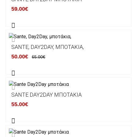
κάποιον απο τους ακόλουθους τραπεζικούς
59.00€
λογαριασμούς:
Alpha bank: GR4001402880288002002005983
ΕΞΟΔΑ ΑΠΟΣΤΟΛΗΣ
SANTE, DAY2DAY, ΜΠΟΤΆΚΙΑ,
ΕΛΛΑΔΑ
50.00€
65.00€
Η αποστολή των παραγγελιών σας
πραγματοποιείται σε όλη την Ελλάδα ΔΩΡΕΑΝ
για αγορές άνω των 50€ και με κόστος
μεταφορικών 2€ για αγορές κάτω των 50€
SANTE DAY2DAY ΜΠΟΤΆΚΙΑ
Τα προϊόντα που παραγγέλνει ο χρήστης μέσω
55.00€
του ηλεκτρονικού καταστήματος lablanca.gr
αποστέλλονται με την ACS Courier.
Εκτός Ελλάδος δεν αποστέλουμε .