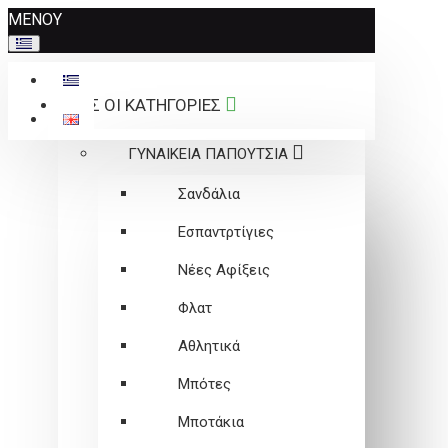
Σημείωση:
ΜΕΝΟΥ
Αυτός
ο
ιστότοπος
ΟΛΕΣ ΟΙ ΚΑΤΗΓΟΡΙΕΣ
περιλαμβάνει
ένα
ΓΥΝΑΙΚΕΙΑ ΠΑΠΟΥΤΣΙΑ
σύστημα
προσβασιμότητας.
Σανδάλια
Εσπαντρτίγιες
Νέες Αφίξεις
Φλατ
Αθλητικά
Μπότες
Μποτάκια