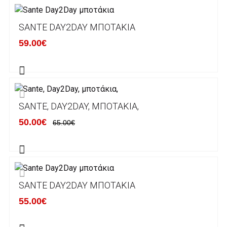
Λογαριασμό.
Μπορείτε να μεταφέρετε το ποσό οφειλής, σε
SANTE DAY2DAY ΜΠΟΤΆΚΙΑ
κάποιον απο τους ακόλουθους τραπεζικούς
59.00€
λογαριασμούς:
Alpha bank: GR4001402880288002002005983
ΕΞΟΔΑ ΑΠΟΣΤΟΛΗΣ
SANTE, DAY2DAY, ΜΠΟΤΆΚΙΑ,
ΕΛΛΑΔΑ
50.00€
65.00€
Η αποστολή των παραγγελιών σας
πραγματοποιείται σε όλη την Ελλάδα ΔΩΡΕΑΝ
για αγορές άνω των 50€ και με κόστος
μεταφορικών 2€ για αγορές κάτω των 50€
SANTE DAY2DAY ΜΠΟΤΆΚΙΑ
Τα προϊόντα που παραγγέλνει ο χρήστης μέσω
55.00€
του ηλεκτρονικού καταστήματος lablanca.gr
αποστέλλονται με την ACS Courier.