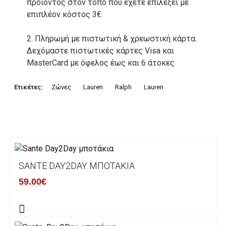
προιόντος στον τόπο που έχετε επιλέξει με
επιπλέον κόστος 3€.
2. Πληρωμή με πιστωτική & χρεωστική κάρτα.
Δεχόμαστε πιστωτικές κάρτες Visa και
MasterCard με όφελος έως και 6 άτοκες
δόσεις. Οι συναλλαγές σας στο ηλεκτρονικό
μας κατάστημα πραγρατοποιούνται μέσα από
Ετικέτες:
Ζώνες
Lauren
Ralph
Lauren
το ανώτατα ασφαλές περιβάλλον συναλλαγών
της Alpha bank .
3. Πληρωμή με κατάθεση σε Τραπεζικό
Λογαριασμό.
Μπορείτε να μεταφέρετε το ποσό οφειλής, σε
SANTE DAY2DAY ΜΠΟΤΆΚΙΑ
κάποιον απο τους ακόλουθους τραπεζικούς
59.00€
λογαριασμούς:
Alpha bank: GR4001402880288002002005983