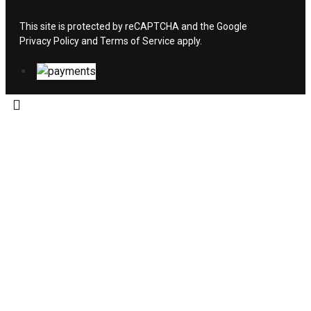
ΧΡΗΜΑΤΩΝ
This site is protected by reCAPTCHA and the Google
Privacy Policy
Η επιστροφή χρημάτων ακολουθείται στις
and
Terms of Service
apply.
παρακάτω περιπτώσεις:
Το προϊόν θα πρέπει να βρίσκεται στην αρχική
του συσκευασία και κατάσταση που είχε κατά
την παραλαβή από τον πελάτη. (όπως είχε
κατά το χρόνο της παράδοσης στον πελάτη)
και να μην έχει υποστεί φθορές ή άλλα
ελαττώματα.
Προϊόντα που στέλνονται χωρίς εξωτερική
συσκευασία που να προστατεύει το επίσημο
κουτί του προϊόντος αλλά και το ίδιο το
προϊόν, δεν θα γίνονται δεκτά από την εταιρία
μας και θα επιστρέφονται πίσω στον πελάτη.
Το προϊόν θα πρέπει να συνοδεύεται από τα