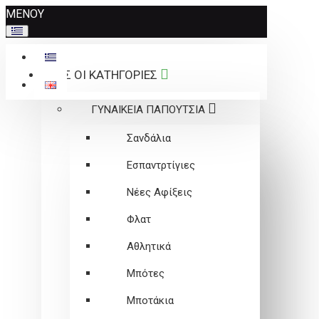
Σημείωση:
ΜΕΝΟΥ
Αυτός
ο
ιστότοπος
ΟΛΕΣ ΟΙ ΚΑΤΗΓΟΡΙΕΣ
περιλαμβάνει
ένα
ΓΥΝΑΙΚΕΙΑ ΠΑΠΟΥΤΣΙΑ
σύστημα
προσβασιμότητας.
Σανδάλια
Εσπαντρτίγιες
Νέες Αφίξεις
Φλατ
Αθλητικά
Μπότες
Μποτάκια