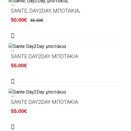
ΕΞΟΔΑ ΑΠΟΣΤΟΛΗΣ
SANTE, DAY2DAY, ΜΠΟΤΆΚΙΑ,
ΕΛΛΑΔΑ
50.00€
65.00€
Η αποστολή των παραγγελιών σας
πραγματοποιείται σε όλη την Ελλάδα ΔΩΡΕΑΝ
για αγορές άνω των 50€ και με κόστος
μεταφορικών 2€ για αγορές κάτω των 50€
SANTE DAY2DAY ΜΠΟΤΆΚΙΑ
Τα προϊόντα που παραγγέλνει ο χρήστης μέσω
55.00€
του ηλεκτρονικού καταστήματος lablanca.gr
αποστέλλονται με την ACS Courier.
Εκτός Ελλάδος δεν αποστέλουμε .
SANTE DAY2DAY ΜΠΟΤΆΚΙΑ
Χρόνος Διεκπεραίωσης Παραγγελιών:
55.00€
Ο χρόνος παράδοσης εκτιμάται σε 1-5
εργάσιμες ημέρες από την ημερομηνία
αναχώρησης της παραγγελίας του πελάτη.