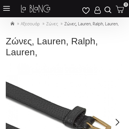
Σημείωση:
0
Αυτός
ο
Αξεσουάρ
Ζώνες
Ζώνες, Lauren, Ralph, Lauren,
ιστότοπος
περιλαμβάνει
ένα
Ζώνες, Lauren, Ralph,
σύστημα
Lauren,
προσβασιμότητας.