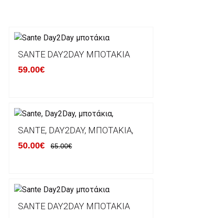
Η αποστολή των παραγγελιών σας πραγματοποιείτα
για αγορές άνω των 50€ και με κόστος μεταφορικών
Τα προϊόντα που παραγγέλνει ο χρήστης μέσω του 
lablanca.gr αποστέλλονται με την ACS Courier.
SANTE DAY2DAY ΜΠΟΤΆΚΙΑ
59.00€
Εκτός Ελλάδος δεν αποστέλουμε .
Χρόνος Διεκπεραίωσης Παραγγελιών:
Ο χρόνος παράδοσης εκτιμάται σε 1-5 εργάσιμες ημ
αναχώρησης της παραγγελίας του πελάτη.
SANTE, DAY2DAY, ΜΠΟΤΆΚΙΑ,
50.00€
65.00€
ΠΟΛΙΤΙΚΗ ΕΠΙΣΤΡΟΦΩΝ
Έχετε το δικαίωμα να επιστρέψετε το προιόν που π
δεκατεσσάρων (14) ημερολογιακών ημερών και να ζ
SANTE DAY2DAY ΜΠΟΤΆΚΙΑ
του με άλλο μέγεθος ή άλλο προιόν.