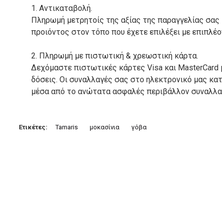
1. Αντικαταβολή.
Πληρωμή μετρητοίς της αξίας της παραγγελίας σας
προιόντος στον τόπο που έχετε επιλέξει με επιπλέ
2. Πληρωμή με πιστωτική & χρεωστική κάρτα.
Δεχόμαστε πιστωτικές κάρτες Visa και MasterCard 
δόσεις. Οι συναλλαγές σας στο ηλεκτρονικό μας κ
μέσα από το ανώτατα ασφαλές περιβάλλον συναλλαγ
3. Πληρωμή με κατάθεση σε Τραπεζικό Λογαριασμό.
Μπορείτε να μεταφέρετε το ποσό οφειλής, σε κάπο
Ετικέτες:
Tamaris
μοκασίνια
γόβα
τραπεζικούς λογαριασμούς:
Alpha bank: GR4001402880288002002005983
ΕΞΟΔΑ ΑΠΟΣΤΟΛΗΣ
ΕΛΛΑΔΑ