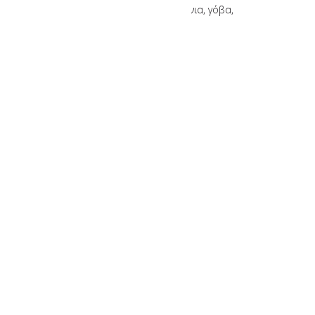
Tamaris, μοκασίνια, γόβα,