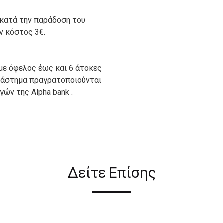
 κατά την παράδοση του
ον κόστος 3€.
με όφελος έως και 6 άτοκες
ατάστημα πραγρατοποιούνται
ών της Alpha bank .
ιον απο τους ακόλουθους
Δείτε Επίσης