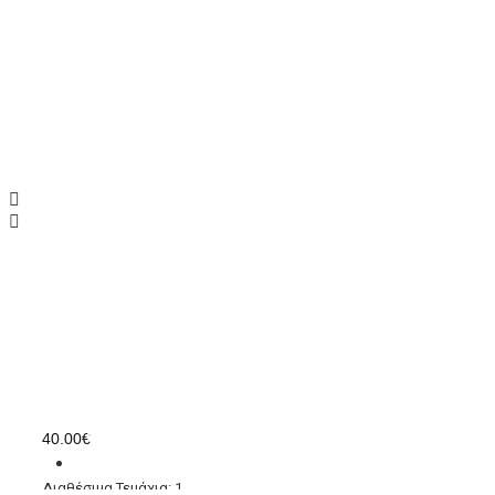
Tamaris, μοκασίνια, γόβα,
Εταιρεία:
Tamaris
SKU:
1-24438-41-018
ΑΞΕΣΟΥΑΡ
40.00€
Διαθέσιμα Τεμάχια: 1