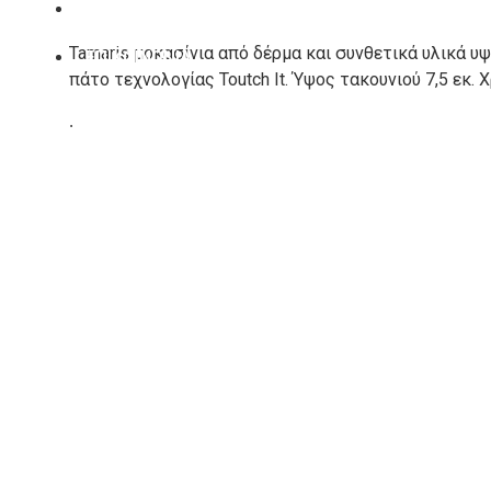
ΚΑΤΑΣΚΕΥΑΣΤΕΣ
Tamaris μοκασίνια από δέρμα και συνθετικά υλικά υ
ΕΠΙΚΟΙΝΩΝΙΑ
πάτο τεχνολογίας Toutch It. Ύψος τακουνιού 7,5 εκ. 
.