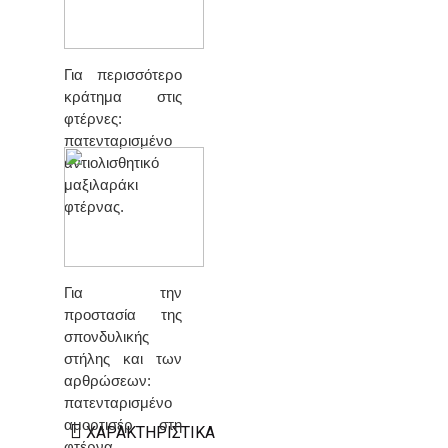
Για περισσότερο
κράτημα στις
φτέρνες:
πατενταρισμένο
αντιολισθητικό
μαξιλαράκι
φτέρνας.
Για την
προστασία της
σπονδυλικής
στήλης και των
αρθρώσεων:
πατενταρισμένο
αμορτισέρ στη
ΧΑΡΑΚΤΗΡΙΣΤΙΚΆ
φτέρνα.