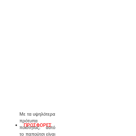
ΠΡΟΣΘΉΚΗ ΣΤΟ ΚΑΛΆΘΙ
Λίστα Επιθυμιών
ΠΕΡΙΓΡΑΦΉ
Tamaris μποτάκια με χοντρό τακούνι. Δέρμα υψηλής
πλάι. Διαθέτει πάτο τεχνολογίας TOUCH IT.
Ύψος τακουνιού 9,5 εκ. Χρώμα μαύρο.
Με τα υψηλότερα
πρότυπα
ΠΡΟΣΦΟΡΕΣ
ποιότητας: αυτό
το παπούτσι είναι