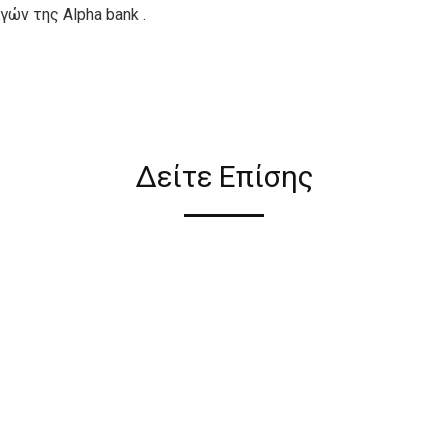
ών της Alpha bank .
ιον απο τους ακόλουθους
Δείτε Επίσης
ι σε όλη την Ελλάδα ΔΩΡΕΑΝ
 2€ για αγορές κάτω των 50€
ηλεκτρονικού καταστήματος