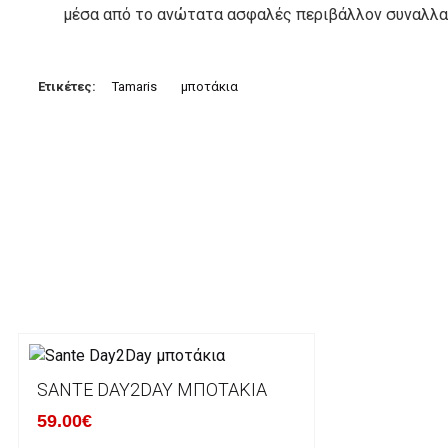
μέσα από το ανώτατα ασφαλές περιβάλλον συναλλαγ
3. Πληρωμή με κατάθεση σε Τραπεζικό Λογαριασμό.
Μπορείτε να μεταφέρετε το ποσό οφειλής, σε κάπο
Ετικέτες:
Tamaris
μποτάκια
τραπεζικούς λογαριασμούς:
Alpha bank: GR4001402880288002002005983
ΕΞΟΔΑ ΑΠΟΣΤΟΛΗΣ
ΕΛΛΑΔΑ
Η αποστολή των παραγγελιών σας πραγματοποιείτα
για αγορές άνω των 50€ και με κόστος μεταφορικών
Τα προϊόντα που παραγγέλνει ο χρήστης μέσω του 
lablanca.gr αποστέλλονται με την ACS Courier.
SANTE DAY2DAY ΜΠΟΤΆΚΙΑ
59.00€
Εκτός Ελλάδος δεν αποστέλουμε .